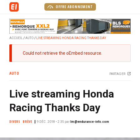
A
OFFRE ABONNEMENT
l
l
e
r
ACCUEIL
AUTO
LIVE STREAMING HONDA RACING THANKS DAY
a
u
M
Could not retrieve the oEmbed resource.
c
e
o
s
n
AUTO
PARTAGER
s
t
a
e
Live streaming Honda
g
n
e
u
Racing Thanks Day
d
p
'
r
e
DIVERS
BRÈVE
9 DÉC. 2018 • 2:35
par
lm@endurance-info.com
i
r
n
r
c