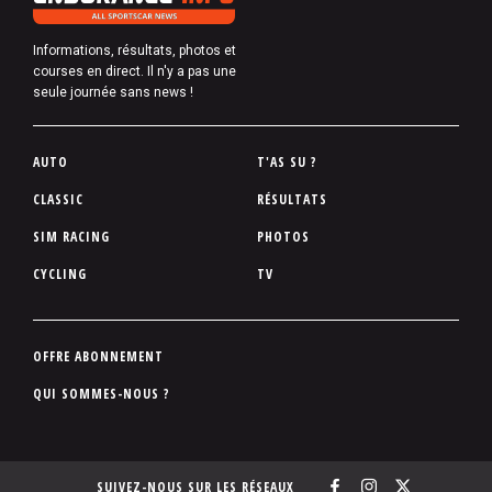
Informations, résultats, photos et
courses en direct. Il n'y a pas une
seule journée sans news !
P
AUTO
T'AS SU ?
i
CLASSIC
RÉSULTATS
e
SIM RACING
PHOTOS
d
d
CYCLING
TV
e
p
a
P
OFFRE ABONNEMENT
g
i
QUI SOMMES-NOUS ?
e
e
d
d
SUIVEZ-NOUS SUR LES RÉSEAUX
e