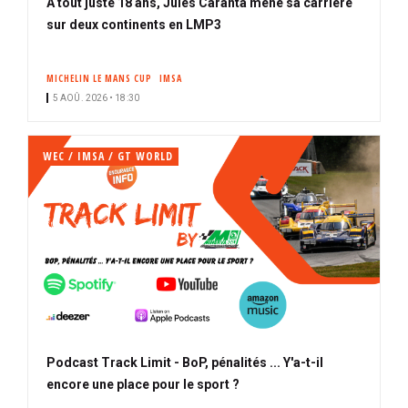
À tout juste 18 ans, Jules Caranta mène sa carrière
sur deux continents en LMP3
MICHELIN LE MANS CUP
IMSA
5 AOÛ. 2026 • 18:30
WEC / IMSA / GT WORLD
Podcast Track Limit - BoP, pénalités ... Y'a-t-il
encore une place pour le sport ?