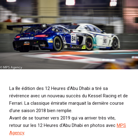
i
p
a
l
La 8e édition des 12 Heures d'Abu Dhabi a tiré sa
révérence avec un nouveau succès du Kessel Racing et de
Ferrari. La classique émiratie marquait la dernière course
d'une saison 2018 bien remplie.
Avant de se tourner vers 2019 qui va arriver très vite,
retour sur les 12 Heures d'Abu Dhabi en photos avec
MPS
Agency
.