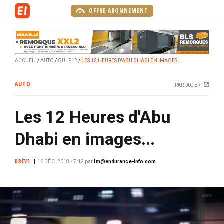
A
OFFRE ABONNEMENT
l
l
e
r
ACCUEIL
AUTO
GULF12
LES 12 HEURES D'ABU DHABI EN IMAGES...
a
u
AUTO
PARTAGER
c
o
Les 12 Heures d'Abu
n
t
Dhabi en images...
e
n
BRÈVE
u
16 DÉC. 2018 • 7:12
par
lm@endurance-info.com
p
r
i
n
c