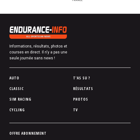
Informations, résultats, photos et
courses en direct. Il n'y a pas une
seule journée sans news !
P
AUTO
T'AS SU ?
i
CLASSIC
RÉSULTATS
e
SIM RACING
PHOTOS
d
d
CYCLING
TV
e
p
a
P
OFFRE ABONNEMENT
g