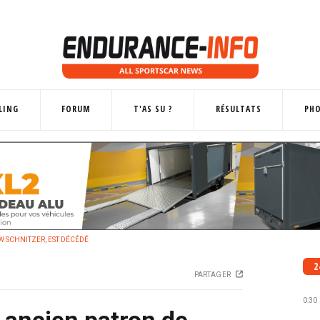
LING
FORUM
T'AS SU ?
RÉSULTATS
PH
 SCHNITZER, EST DÉCÉDÉ
2
PARTAGER
0:30
 ancien patron de