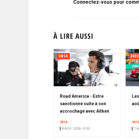
Connectez-vous pour comme
À LIRE AUSSI
IMSA
BRÈV
Road America - Estre
Les
sanctionné suite à son
aoû
accrochage avec Aitken
IMSA
INF
8 AOÛ. 2026 • 0:30
7 A