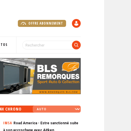
OFFRE ABONNEMENT
C
O
M
P
OTOS
T
E
4H CHRONO
IMSA
Road America - Estre sanctionné suite
à son accrochage avec Aitken