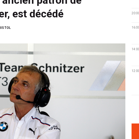
r, est décédé
20:0
16:0
RISTOL
14:0
12:0