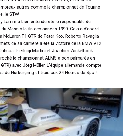
 nombreux autres comme le championnat de Touring
e, le STW.
ly Lamm a bien entendu été le responsable du
 Mans à la fin des années 1990. Cela a d’abord
a McLaren F1 GTR de Peter Kox, Roberto Ravaglia
mmets de sa carrière a été la victoire de la BMW V12
lmas, Pierluigi Martini et Joachim Winkelhock.
roché le championnat ALMS à son palmarès en
GTR) avec Jörg Müller. L’équipe allemande compte
es du Nürburgring et trois aux 24 Heures de Spa !