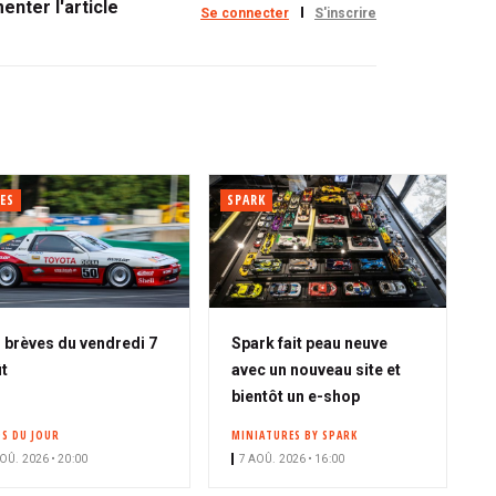
nter l'article
Se connecter
S'inscrire
ES
SPARK
 brèves du vendredi 7
Spark fait peau neuve
t
avec un nouveau site et
bientôt un e-shop
OS DU JOUR
MINIATURES BY SPARK
OÛ. 2026 • 20:00
7 AOÛ. 2026 • 16:00