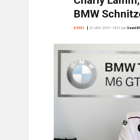
N
i
C
BMW Schnitze
p
I
a
P
DIVERS
25 JAN. 2019 • 18:57
par
David B
l
A
L
E