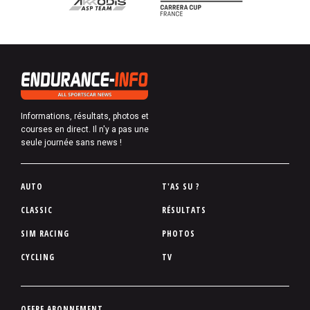
Informations, résultats, photos et
courses en direct. Il n'y a pas une
seule journée sans news !
P
AUTO
T'AS SU ?
i
CLASSIC
RÉSULTATS
e
SIM RACING
PHOTOS
d
d
CYCLING
TV
e
p
a
P
OFFRE ABONNEMENT