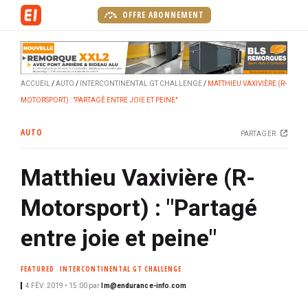
A
OFFRE ABONNEMENT
l
l
e
r
ACCUEIL
AUTO
INTERCONTINENTAL GT CHALLENGE
MATTHIEU VAXIVIÈRE (R-
a
MOTORSPORT) : "PARTAGÉ ENTRE JOIE ET PEINE"
u
c
AUTO
PARTAGER
o
n
Matthieu Vaxivière (R-
t
e
Motorsport) : "Partagé
n
u
entre joie et peine"
p
r
FEATURED
INTERCONTINENTAL GT CHALLENGE
i
4 FÉV. 2019 • 15:00
par
lm@endurance-info.com
n
c