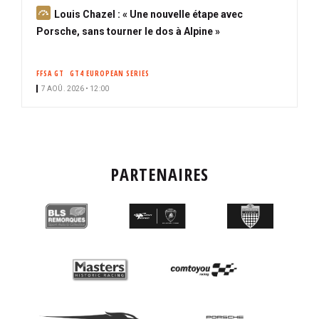
A
Louis Chazel : « Une nouvelle étape avec
b
Porsche, sans tourner le dos à Alpine »
o
n
FFSA GT
GT4 EUROPEAN SERIES
n
7 AOÛ. 2026 • 12:00
é
PARTENAIRES