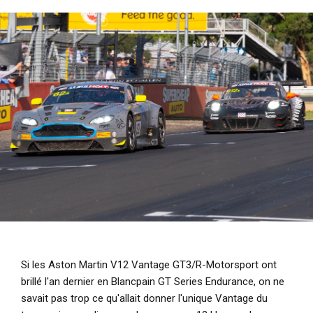
i
p
a
l
Si les Aston Martin V12 Vantage GT3/R-Motorsport ont
brillé l'an dernier en Blancpain GT Series Endurance, on ne
savait pas trop ce qu'allait donner l'unique Vantage du