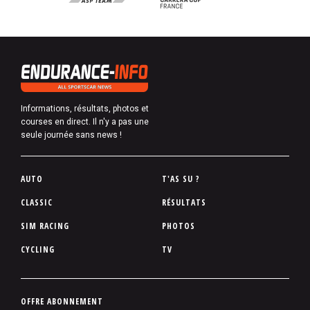
Informations, résultats, photos et
courses en direct. Il n'y a pas une
seule journée sans news !
P
AUTO
T'AS SU ?
i
CLASSIC
RÉSULTATS
e
SIM RACING
PHOTOS
d
d
CYCLING
TV
e
p
a
P
OFFRE ABONNEMENT