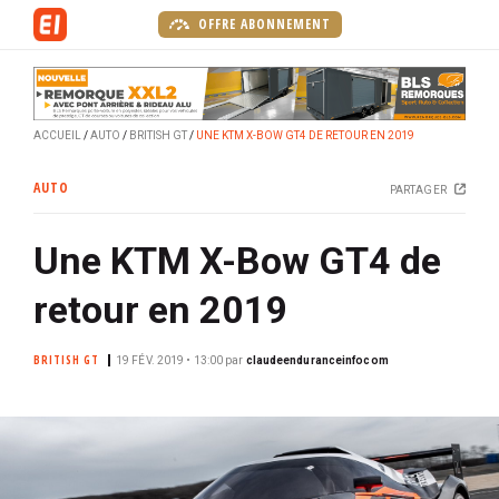
A
OFFRE ABONNEMENT
l
l
e
r
ACCUEIL
AUTO
BRITISH GT
UNE KTM X-BOW GT4 DE RETOUR EN 2019
a
u
AUTO
PARTAGER
c
o
Une KTM X-Bow GT4 de
n
t
retour en 2019
e
n
BRITISH GT
u
19 FÉV. 2019 • 13:00
par
claudeenduranceinfocom
p
r
i
n
c