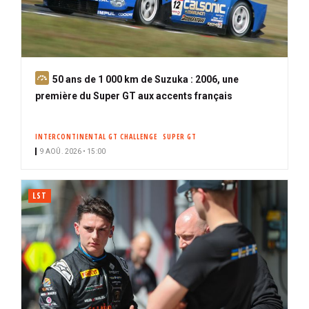
A
50 ans de 1 000 km de Suzuka : 2006, une
b
première du Super GT aux accents français
o
n
INTERCONTINENTAL GT CHALLENGE
SUPER GT
n
9 AOÛ. 2026 • 15:00
é
LST