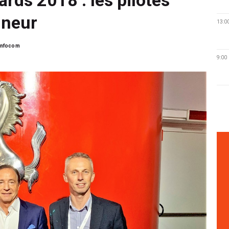
nneur
13:0
infocom
9:00