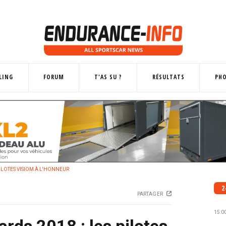
LING
FORUM
T'AS SU ?
RÉSULTATS
PH
PILOTES VISIOM À L'HONNEUR
2
PARTAGER
15:0
rds 2018 : les pilotes