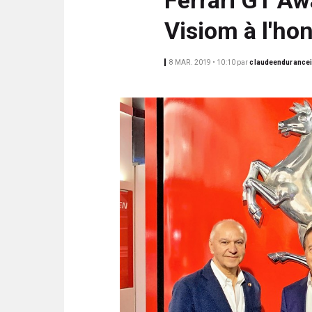
N
i
C
Visiom à l'ho
p
I
a
P
8 MAR. 2019 • 10:10
par
claudeendurance
l
A
L
E