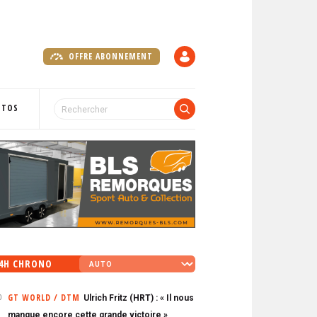
OFFRE ABONNEMENT
C
O
M
P
OTOS
T
E
4H CHRONO
GT WORLD / DTM
Ulrich Fritz (HRT) : « Il nous
0
manque encore cette grande victoire »