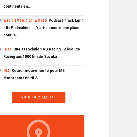
continents en...
WEC / IMSA / GT WORLD
Podcast Track Limit
0
- BoP, pénalités ... Y'a-t-il encore une place
pour le...
IGTC
Une association AO Racing - Absolute
0
Racing aux 1000 km de Suzuka
NLS
Retour mouvementé pour ME
0
Motorsport en NLS
VOIR TOUS LES 24H