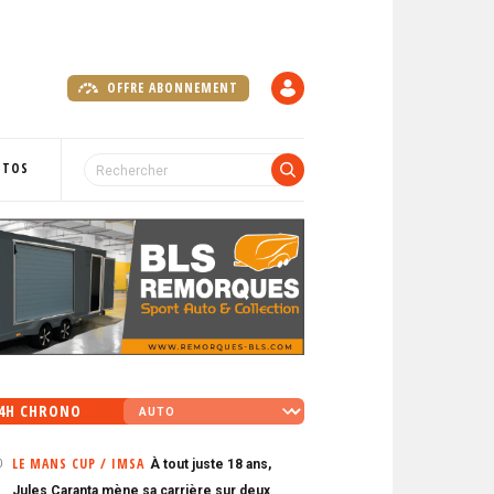
OFFRE ABONNEMENT
C
O
M
P
OTOS
T
E
4H CHRONO
LE MANS CUP / IMSA
À tout juste 18 ans,
0
Jules Caranta mène sa carrière sur deux