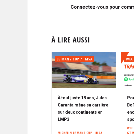
Connectez-vous pour comme
À LIRE AUSSI
LE MANS CUP / IMSA
WEC
À tout juste 18 ans, Jules
Pod
Caranta mène sa carrière
BoP,
sur deux continents en
enc
LMP3
spo
WEC
MICHELIN LE MANS CUP
IMSA
GT 