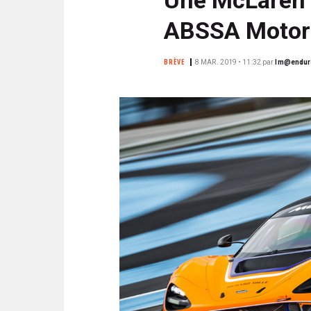
N
i
C
ABSSA Motors
p
I
a
P
BRÈVE
8 MAR. 2019 • 11:32
par
lm@endur
l
A
L
E