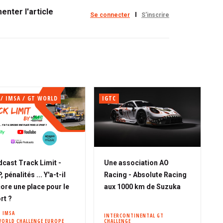
nter l'article
Se connecter
S'inscrire
 / IMSA / GT WORLD
IGTC
cast Track Limit -
Une association AO
 pénalités ... Y'a-t-il
Racing - Absolute Racing
ore une place pour le
aux 1000 km de Suzuka
rt ?
IMSA
INTERCONTINENTAL GT
WORLD CHALLENGE EUROPE
CHALLENGE