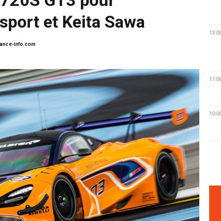
port et Keita Sawa
13:0
ance-info.com
11:0
10:0