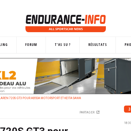
LING
FORUM
T'AS SU ?
RÉSULTATS
PH
AREN 720S GT3 POUR ABSSA MOTORSPORT ET KEITA SAWA
2
PARTAGER
18:3
 720S GT3 pour