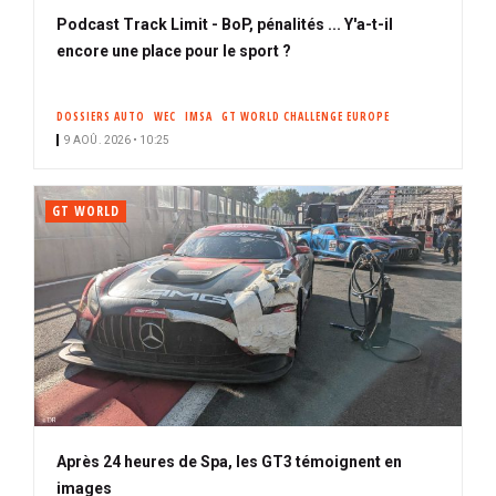
Podcast Track Limit - BoP, pénalités ... Y'a-t-il
encore une place pour le sport ?
DOSSIERS AUTO
WEC
IMSA
GT WORLD CHALLENGE EUROPE
9 AOÛ. 2026 • 10:25
GT WORLD
Après 24 heures de Spa, les GT3 témoignent en
images