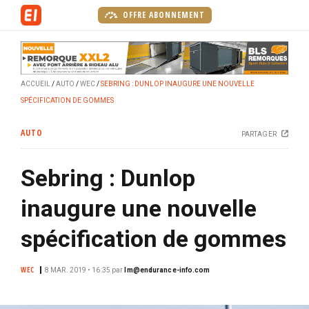
A
OFFRE ABONNEMENT
l
l
e
r
ACCUEIL
AUTO
WEC
SEBRING : DUNLOP INAUGURE UNE NOUVELLE
a
SPÉCIFICATION DE GOMMES
u
c
AUTO
PARTAGER
o
n
Sebring : Dunlop
t
e
inaugure une nouvelle
n
u
spécification de gommes
p
r
WEC
8 MAR. 2019 • 16:35
par
lm@endurance-info.com
i
n
c