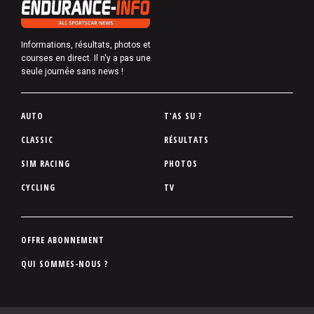
Informations, résultats, photos et
courses en direct. Il n'y a pas une
seule journée sans news !
P
AUTO
T'AS SU ?
i
CLASSIC
RÉSULTATS
e
SIM RACING
PHOTOS
d
d
CYCLING
TV
e
p
a
P
OFFRE ABONNEMENT
g
i
QUI SOMMES-NOUS ?
e
e
d
d