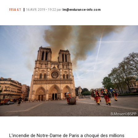
i
FFSA GT
16 AVR. 2019 • 19:22
par
lm@endurance-info.com
p
a
l
L’incendie de Notre-Dame de Paris a choqué des millions