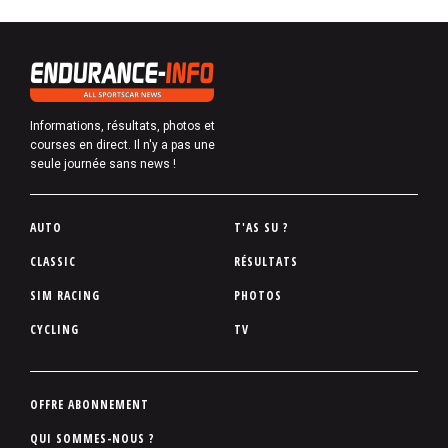
Informations, résultats, photos et
courses en direct. Il n'y a pas une
seule journée sans news !
P
AUTO
T'AS SU ?
i
CLASSIC
RÉSULTATS
e
SIM RACING
PHOTOS
d
d
CYCLING
TV
e
p
a
P
OFFRE ABONNEMENT
g
i
QUI SOMMES-NOUS ?
e