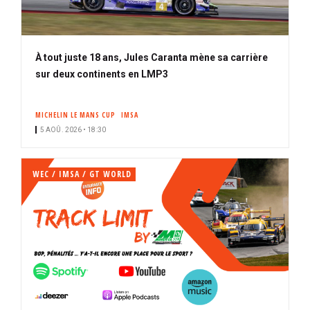
À tout juste 18 ans, Jules Caranta mène sa carrière
sur deux continents en LMP3
MICHELIN LE MANS CUP
IMSA
5 AOÛ. 2026 • 18:30
WEC / IMSA / GT WORLD