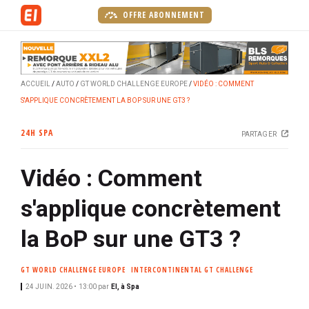
A
OFFRE ABONNEMENT
l
l
e
r
ACCUEIL
AUTO
GT WORLD CHALLENGE EUROPE
VIDÉO : COMMENT
a
S'APPLIQUE CONCRÈTEMENT LA BOP SUR UNE GT3 ?
u
c
24H SPA
PARTAGER
o
n
Vidéo : Comment
t
e
s'applique concrètement
n
u
la BoP sur une GT3 ?
p
r
GT WORLD CHALLENGE EUROPE
INTERCONTINENTAL GT CHALLENGE
i
24 JUIN. 2026 • 13:00
par
EI, à Spa
n
c