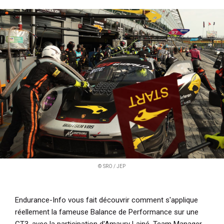
i
p
a
l
© SRO / JEP
Endurance-Info vous fait découvrir comment s'applique
réellement la fameuse Balance de Performance sur une
GT3, avec la participation d'Amaury Lainé, Team Manager