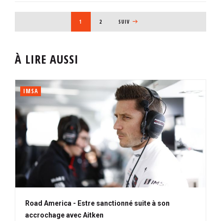
PAGINATION
PAGE COURANTE
1
PAGE
2
PAGE SUIVANTE
SUIV
À LIRE AUSSI
IMSA
Road America - Estre sanctionné suite à son
accrochage avec Aitken