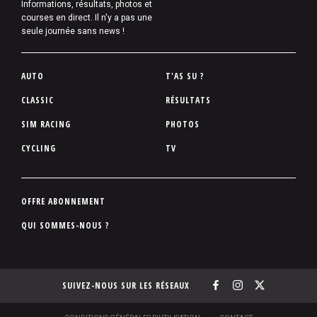
Informations, résultats, photos et
courses en direct. Il n'y a pas une
seule journée sans news !
P
AUTO
T'AS SU ?
i
CLASSIC
RÉSULTATS
e
SIM RACING
PHOTOS
d
d
CYCLING
TV
e
p
a
P
OFFRE ABONNEMENT
g
i
QUI SOMMES-NOUS ?
e
e
d
d
SUIVEZ-NOUS SUR LES RÉSEAUX
e
p