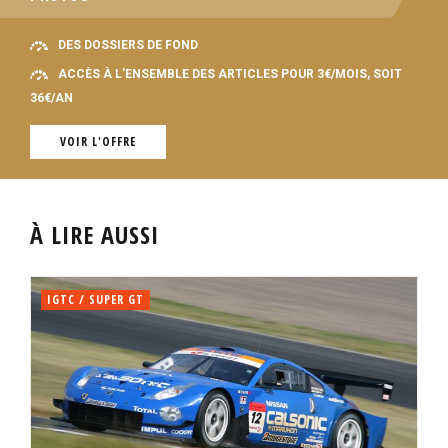
DES DOSSIERS DE FOND
ACCÈS À L'ENSEMBLE DES ARTICLES POUR 3€/MOIS, SOIT
36€/AN
VOIR L'OFFRE
À LIRE AUSSI
IGTC / SUPER GT