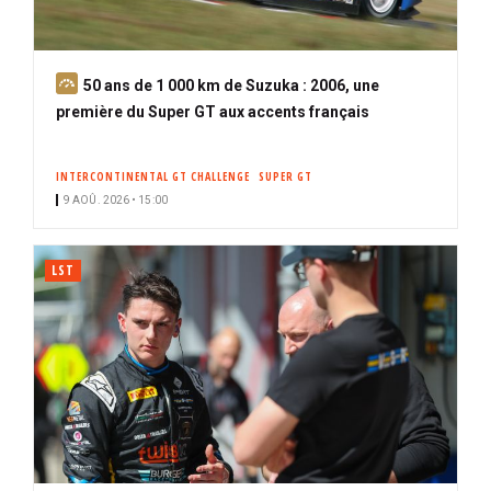
A
50 ans de 1 000 km de Suzuka : 2006, une
b
première du Super GT aux accents français
o
n
INTERCONTINENTAL GT CHALLENGE
SUPER GT
n
9 AOÛ. 2026 • 15:00
é
LST