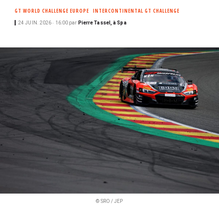
i
GT WORLD CHALLENGE EUROPE
INTERCONTINENTAL GT CHALLENGE
p
24 JUIN. 2026 ‧ 16:00
par
Pierre Tassel, à Spa
a
l
© SRO / JEP