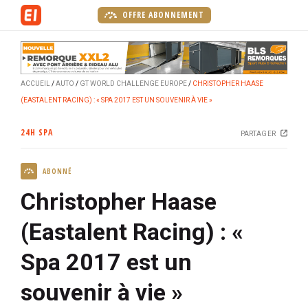
A
OFFRE ABONNEMENT
l
l
e
r
ACCUEIL
AUTO
GT WORLD CHALLENGE EUROPE
CHRISTOPHER HAASE
a
(EASTALENT RACING) : « SPA 2017 EST UN SOUVENIR À VIE »
u
c
24H SPA
PARTAGER
o
n
ABONNÉ
t
e
Christopher Haase
n
u
(Eastalent Racing) : «
p
Spa 2017 est un
r
i
souvenir à vie »
n
c