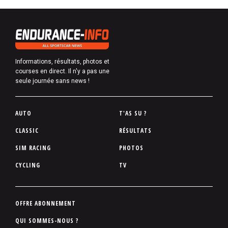
Informations, résultats, photos et
courses en direct. Il n'y a pas une
seule journée sans news !
P
AUTO
T'AS SU ?
i
CLASSIC
RÉSULTATS
e
SIM RACING
PHOTOS
d
d
CYCLING
TV
e
p
a
P
OFFRE ABONNEMENT
g
i
QUI SOMMES-NOUS ?
e
e