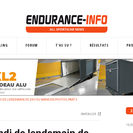
LING
FORUM
T'AS SU ?
RÉSULTATS
PH
 DE LENDEMAIN DE 24H DU MANS EN PHOTOS, PART 3
2
PARTAGER
16:0
di de lendemain de