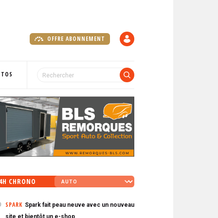
OFFRE ABONNEMENT
C
O
M
P
OTOS
T
E
4H CHRONO
SPARK
Spark fait peau neuve avec un nouveau
0
site et bientôt un e-shop