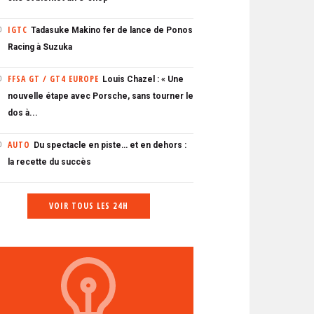
IGTC
Tadasuke Makino fer de lance de Ponos
0
Racing à Suzuka
FFSA GT / GT4 EUROPE
Louis Chazel : « Une
0
nouvelle étape avec Porsche, sans tourner le
dos à...
AUTO
Du spectacle en piste… et en dehors :
0
la recette du succès
VOIR TOUS LES 24H