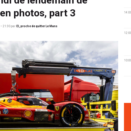
n photos, part 3
14:0
 • 21:30
par
EI, proche de quitter Le Mans
12:0
10:0