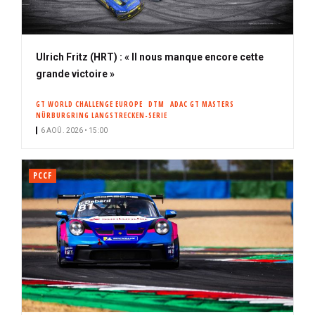
Ulrich Fritz (HRT) : « Il nous manque encore cette
grande victoire »
GT WORLD CHALLENGE EUROPE
DTM
ADAC GT MASTERS
NÜRBURGRING LANGSTRECKEN-SERIE
6 AOÛ. 2026 • 15:00
PCCF