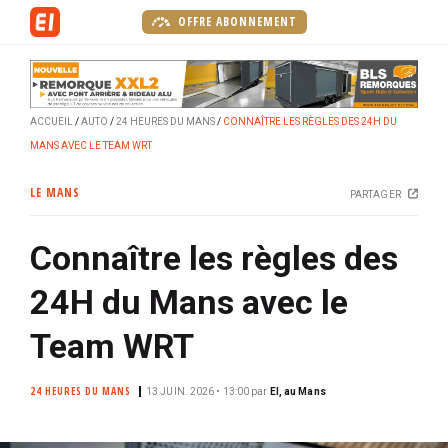
A
OFFRE ABONNEMENT
l
l
e
r
ACCUEIL
AUTO
24 HEURES DU MANS
CONNAÎTRE LES RÈGLES DES 24H DU
a
MANS AVEC LE TEAM WRT
u
c
LE MANS
PARTAGER
o
n
Connaître les règles des
t
e
24H du Mans avec le
n
u
Team WRT
p
r
24 HEURES DU MANS
13 JUIN. 2026 • 13:00
par
EI, au Mans
i
n
c