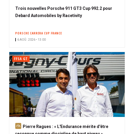
Trois nouvelles Porsche 911 GT3 Cup 992.2 pour
Debard Automobiles by Racetivity
PORSCHE CARRERA CUP FRANCE
6 AOÛ. 2026 • 13:00
FFSA GT
A
Pierre Ragues : « L'Endurance mérite d'être
b
reconnue comme discipline de haut niveau »