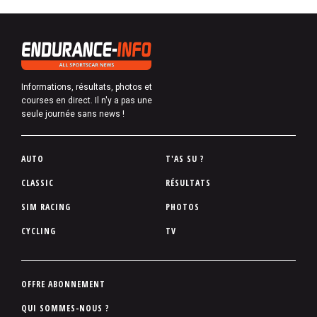
Informations, résultats, photos et
courses en direct. Il n'y a pas une
seule journée sans news !
P
AUTO
T'AS SU ?
i
CLASSIC
RÉSULTATS
e
SIM RACING
PHOTOS
d
d
CYCLING
TV
e
p
a
P
OFFRE ABONNEMENT
g
i
QUI SOMMES-NOUS ?
e