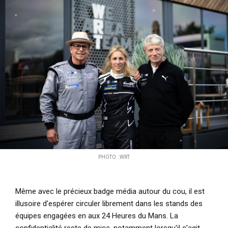
i
p
a
l
PHOTO : WRT
Même avec le précieux badge média autour du cou, il est
illusoire d'espérer circuler librement dans les stands des
équipes engagées en aux 24 Heures du Mans. La
confidentialité reste de mise, notamment lorsqu'il s'agit