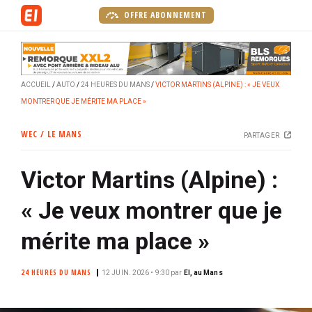
A
OFFRE ABONNEMENT
l
l
e
r
ACCUEIL
AUTO
24 HEURES DU MANS
VICTOR MARTINS (ALPINE) : « JE VEUX
a
MONTRER QUE JE MÉRITE MA PLACE »
u
c
WEC / LE MANS
PARTAGER
o
n
Victor Martins (Alpine) :
t
e
« Je veux montrer que je
n
u
mérite ma place »
p
r
24 HEURES DU MANS
12 JUIN. 2026 • 9:30
par
EI, au Mans
i
n
c