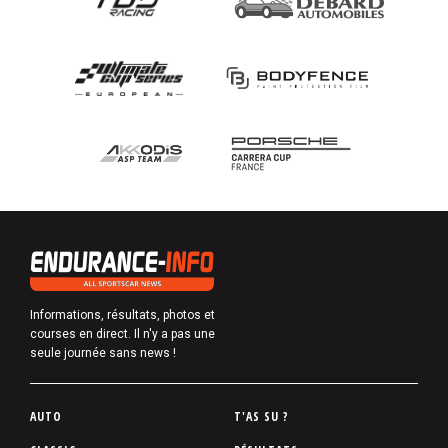
Informations, résultats, photos et
courses en direct. Il n'y a pas une
seule journée sans news !
P
AUTO
T'AS SU ?
i