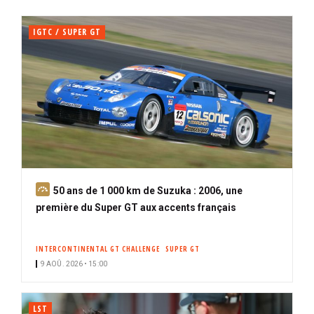
IGTC / SUPER GT
A
50 ans de 1 000 km de Suzuka : 2006, une
b
première du Super GT aux accents français
o
n
INTERCONTINENTAL GT CHALLENGE
SUPER GT
n
9 AOÛ. 2026 • 15:00
é
LST