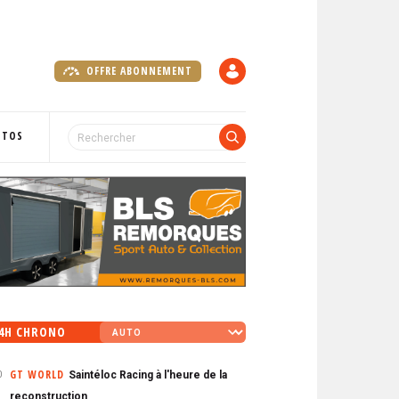
OFFRE ABONNEMENT
C
O
M
P
OTOS
T
E
4H CHRONO
GT WORLD
Saintéloc Racing à l'heure de la
0
reconstruction