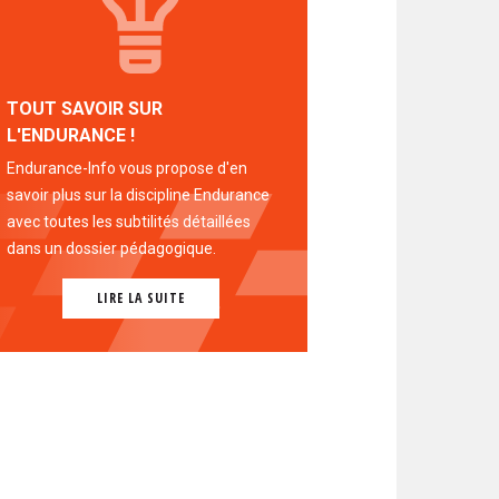
TOUT SAVOIR SUR
L'ENDURANCE !
Endurance-Info vous propose d'en
savoir plus sur la discipline Endurance
avec toutes les subtilités détaillées
dans un dossier pédagogique.
LIRE LA SUITE