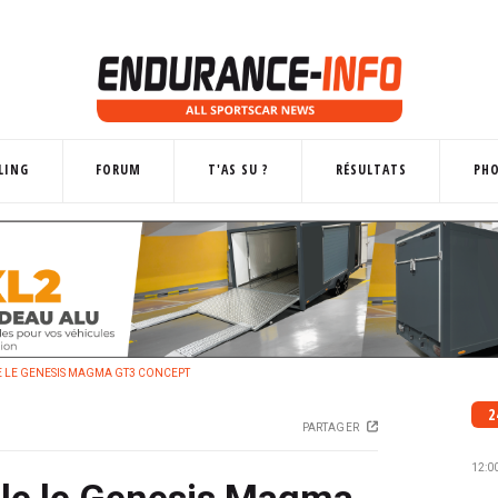
LING
FORUM
T'AS SU ?
RÉSULTATS
PH
E LE GENESIS MAGMA GT3 CONCEPT
2
PARTAGER
12:0
ile le Genesis Magma