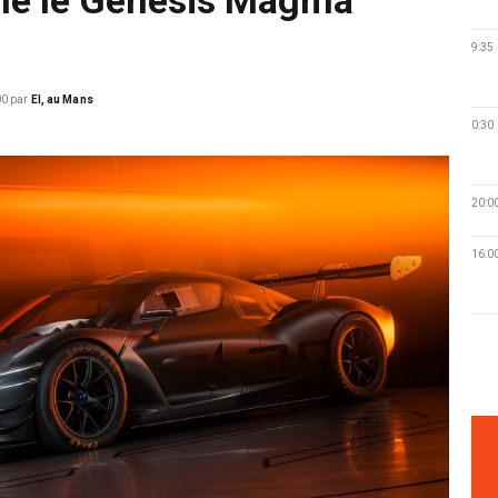
9:35
00
par
EI, au Mans
0:30
20:0
16:0