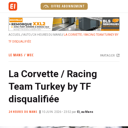
A
OFFRE ABONNEMENT
l
l
e
r
ACCUEIL
AUTO
24 HEURES DU MANS
LA CORVETTE / RACING TEAM TURKEY BY
a
TF DISQUALIFIÉE
u
c
LE MANS / WEC
PARTAGER
o
n
La Corvette / Racing
t
e
Team Turkey by TF
n
u
disqualifiée
p
r
24 HEURES DU MANS
10 JUIN. 2026 • 23:52
par
EI, au Mans
i
n
c