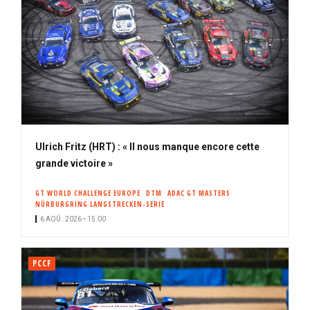
Ulrich Fritz (HRT) : « Il nous manque encore cette
grande victoire »
GT WORLD CHALLENGE EUROPE
DTM
ADAC GT MASTERS
NÜRBURGRING LANGSTRECKEN-SERIE
6 AOÛ. 2026 • 15:00
PCCF