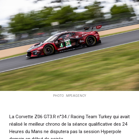
i
p
a
l
PHOTO : MPS AGENCY
La Corvette Z06 GT3.R n°34 / Racing Team Turkey qui avait
réalisé le meilleur chrono de la séance qualificative des 24
Heures du Mans ne disputera pas la session Hyperpole
demain en début de soirée.