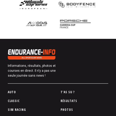
Informations, résultats, photos et
courses en direct. Il n'y a pas une
seule journée sans news !
P
AUTO
T'AS SU ?
i
CLASSIC
RÉSULTATS
e
SIM RACING
PHOTOS
d