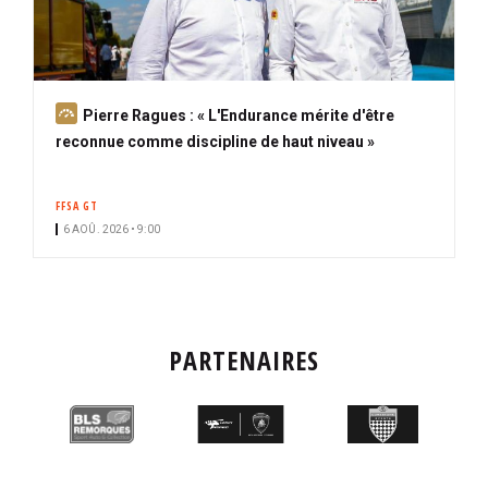
A
Pierre Ragues : « L'Endurance mérite d'être
b
reconnue comme discipline de haut niveau »
o
n
FFSA GT
n
6 AOÛ. 2026 • 9:00
é
PARTENAIRES