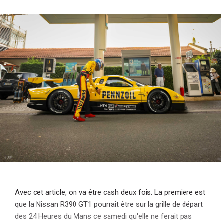
i
p
a
l
Avec cet article, on va être cash deux fois. La première est
que la Nissan R390 GT1 pourrait être sur la grille de départ
des 24 Heures du Mans ce samedi qu'elle ne ferait pas