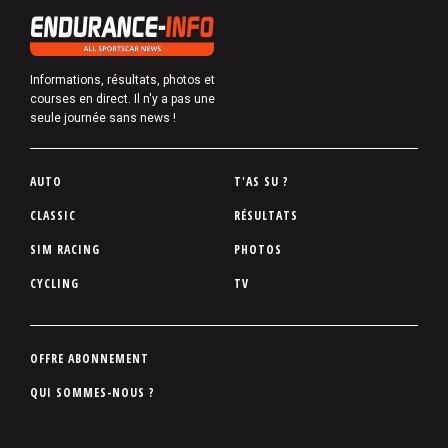
Informations, résultats, photos et
courses en direct. Il n'y a pas une
seule journée sans news !
P
AUTO
T'AS SU ?
i
CLASSIC
RÉSULTATS
e
SIM RACING
PHOTOS
d
d
CYCLING
TV
e
p
a
P
OFFRE ABONNEMENT
g
i
QUI SOMMES-NOUS ?
e
e
d