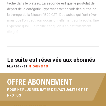
tâche dans le plateau. La seconde est que le postulat de
départ de la catégorie Hypercar était de voir des autos de
la trempe de la Nissan R390 GT1. Des autos qui font rêver
mais que l'on peut voir occasionnellement sur la route. Une
Hypercar quoi... La réalité est qu'on s'en est fortement
éloigné.
La suite est réservée aux abonnés
DÉJÀ ABONNÉ ?
SE CONNECTER
OFFRE ABONNEMENT
POUR NE PLUS RIEN RATER DE L'ACTUALITÉ GT ET
PROTOS