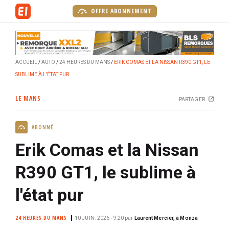
A
OFFRE ABONNEMENT
l
l
e
r
ACCUEIL
AUTO
24 HEURES DU MANS
ERIK COMAS ET LA NISSAN R390 GT1, LE
a
SUBLIME À L'ÉTAT PUR
u
c
LE MANS
PARTAGER
o
n
ABONNÉ
t
e
Erik Comas et la Nissan
n
u
R390 GT1, le sublime à
p
l'état pur
r
i
n
24 HEURES DU MANS
10 JUIN. 2026 ‧ 9:20
par
Laurent Mercier, à Monza
c