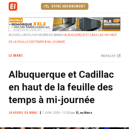
A
OFFRE ABONNEMENT
l
l
e
r
ACCUEIL
AUTO
24 HEURES DU MANS
ALBUQUERQUE ET CADILLAC EN HAUT
a
DE LA FEUILLE DES TEMPS À MI-JOURNÉE
u
c
LE MANS
PARTAGER
o
n
Albuquerque et Cadillac
t
e
en haut de la feuille des
n
u
temps à mi-journée
p
r
24 HEURES DU MANS
7 JUIN. 2026 • 13:00
par
EI, au Mans
i
n
c