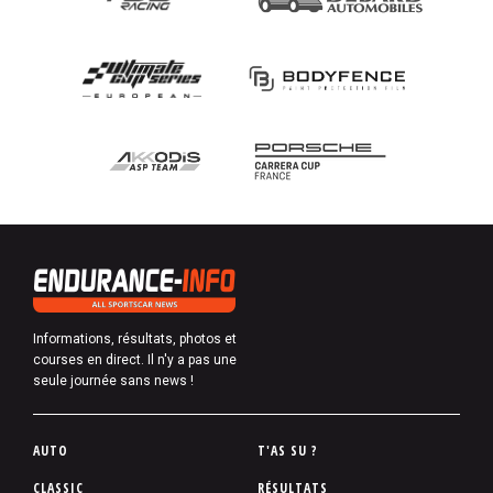
Informations, résultats, photos et
courses en direct. Il n'y a pas une
seule journée sans news !
P
AUTO
T'AS SU ?
i
CLASSIC
RÉSULTATS