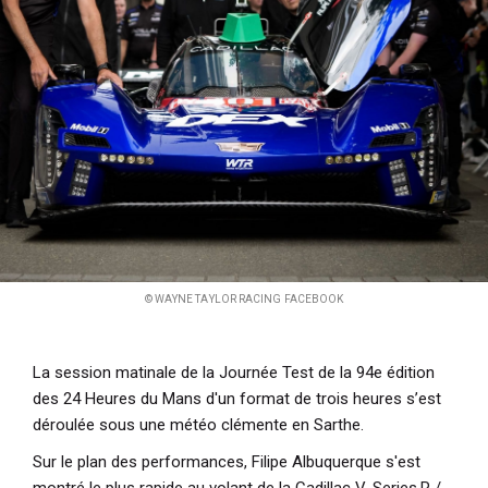
i
p
a
l
© WAYNE TAYLOR RACING FACEBOOK
La session matinale de la Journée Test de la 94e édition
des 24 Heures du Mans d'un format de trois heures s’est
déroulée sous une météo clémente en Sarthe.
Sur le plan des performances, Filipe Albuquerque s'est