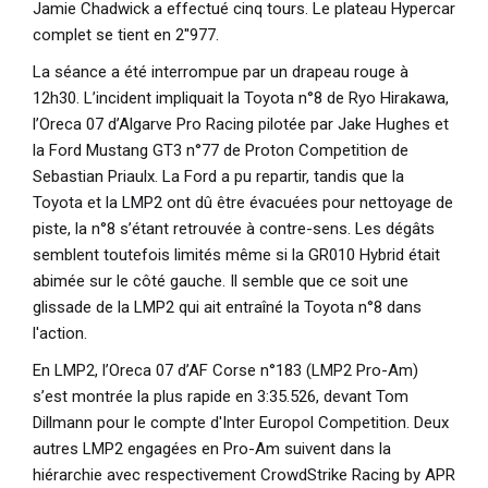
Jamie Chadwick a effectué cinq tours. Le plateau Hypercar
complet se tient en 2''977.
La séance a été interrompue par un drapeau rouge à
12h30. L’incident impliquait la Toyota n°8 de Ryo Hirakawa,
l’Oreca 07 d’Algarve Pro Racing pilotée par Jake Hughes et
la Ford Mustang GT3 n°77 de Proton Competition de
Sebastian Priaulx. La Ford a pu repartir, tandis que la
Toyota et la LMP2 ont dû être évacuées pour nettoyage de
piste, la n°8 s’étant retrouvée à contre-sens. Les dégâts
semblent toutefois limités même si la GR010 Hybrid était
abimée sur le côté gauche. Il semble que ce soit une
glissade de la LMP2 qui ait entraîné la Toyota n°8 dans
l'action.
En LMP2, l’Oreca 07 d’AF Corse n°183 (LMP2 Pro-Am)
s’est montrée la plus rapide en 3:35.526, devant Tom
Dillmann pour le compte d'Inter Europol Competition. Deux
autres LMP2 engagées en Pro-Am suivent dans la
hiérarchie avec respectivement CrowdStrike Racing by APR