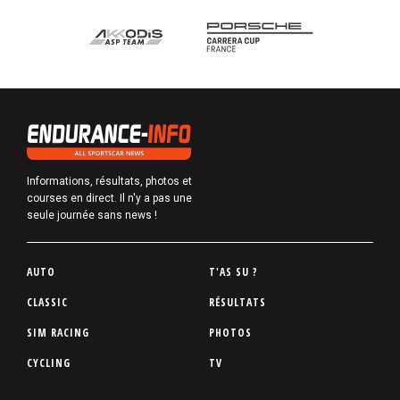
Informations, résultats, photos et
courses en direct. Il n'y a pas une
seule journée sans news !
P
AUTO
T'AS SU ?
i
CLASSIC
RÉSULTATS
e
SIM RACING
PHOTOS
d
d
CYCLING
TV
e
p