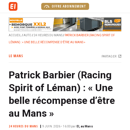
A
OFFRE ABONNEMENT
l
l
e
r
ACCUEIL
AUTO
24 HEURES DU MANS
PATRICK BARBIER (RACING SPIRIT OF
a
LÉMAN) : « UNE BELLE RÉCOMPENSE D’ÊTRE AU MANS »
u
c
LE MANS
PARTAGER
o
n
Patrick Barbier (Racing
t
e
Spirit of Léman) : « Une
n
u
belle récompense d’être
p
r
au Mans »
i
n
24 HEURES DU MANS
9 JUIN. 2026 • 16:00
par
EI, au Mans
c