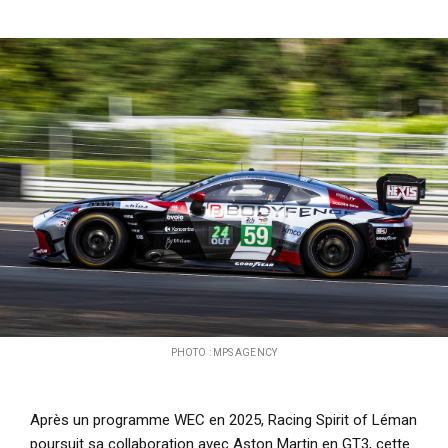
i
p
a
l
PHOTO : MPS AGENCY
Après un programme WEC en 2025, Racing Spirit of Léman
poursuit sa collaboration avec Aston Martin en GT3, cette