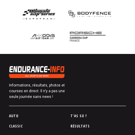
Informations, résultats, photos et
courses en direct. Il n'y a pas une
seule journée sans news !
P
AUTO
T'AS SU ?
i
CLASSIC
RÉSULTATS
e