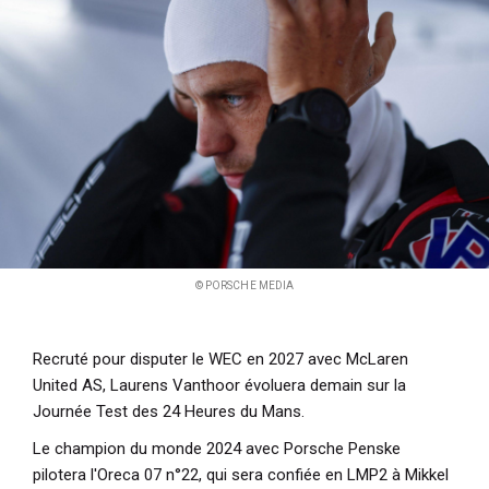
i
p
a
l
© PORSCHE MEDIA
Recruté pour disputer le WEC en 2027 avec McLaren
United AS, Laurens Vanthoor évoluera demain sur la
Journée Test des 24 Heures du Mans.
Le champion du monde 2024 avec Porsche Penske
pilotera l'Oreca 07 n°22, qui sera confiée en LMP2 à Mikkel