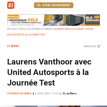
A
OFFRE ABONNEMENT
l
l
e
r
ACCUEIL
AUTO
24 HEURES DU MANS
LAURENS VANTHOOR AVEC UNITED
a
AUTOSPORTS À LA JOURNÉE TEST
u
c
LE MANS
PARTAGER
o
n
Laurens Vanthoor avec
t
e
United Autosports à la
n
u
Journée Test
p
r
24 HEURES DU MANS
6 JUIN. 2026 • 15:20
par
EI, au Mans
i
n
c