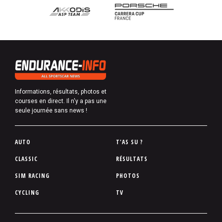
Informations, résultats, photos et
courses en direct. Il n'y a pas une
seule journée sans news !
P
AUTO
T'AS SU ?
i
CLASSIC
RÉSULTATS
e
SIM RACING
PHOTOS
d
d
CYCLING
TV
e
p