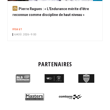
A
Pierre Ragues : « L'Endurance mérite d'être
b
reconnue comme discipline de haut niveau »
o
n
FFSA GT
n
6 AOÛ. 2026 • 9:00
é
PARTENAIRES