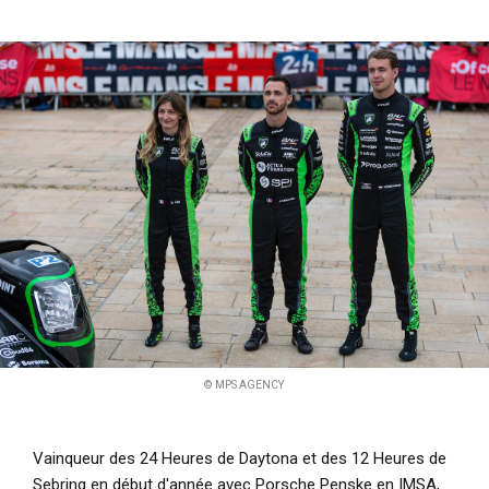
i
p
a
l
© MPS AGENCY
Vainqueur des 24 Heures de Daytona et des 12 Heures de
Sebring en début d'année avec Porsche Penske en IMSA,