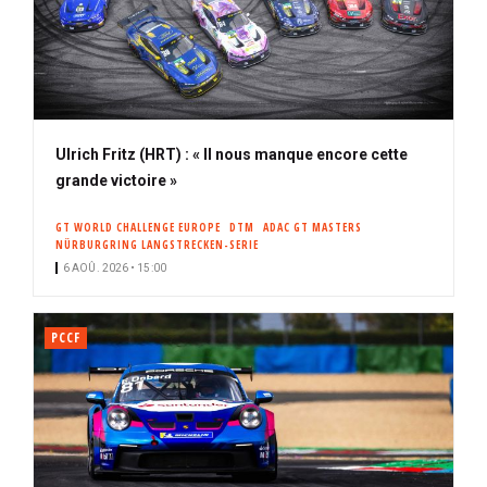
Ulrich Fritz (HRT) : « Il nous manque encore cette
grande victoire »
GT WORLD CHALLENGE EUROPE
DTM
ADAC GT MASTERS
NÜRBURGRING LANGSTRECKEN-SERIE
6 AOÛ. 2026 • 15:00
PCCF