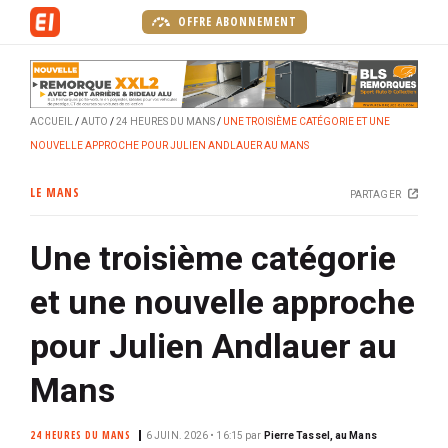
A
OFFRE ABONNEMENT
l
l
e
r
ACCUEIL
AUTO
24 HEURES DU MANS
UNE TROISIÈME CATÉGORIE ET UNE
a
NOUVELLE APPROCHE POUR JULIEN ANDLAUER AU MANS
u
c
LE MANS
PARTAGER
o
n
Une troisième catégorie
t
e
et une nouvelle approche
n
u
pour Julien Andlauer au
p
r
Mans
i
n
24 HEURES DU MANS
6 JUIN. 2026 • 16:15
par
Pierre Tassel, au Mans
c