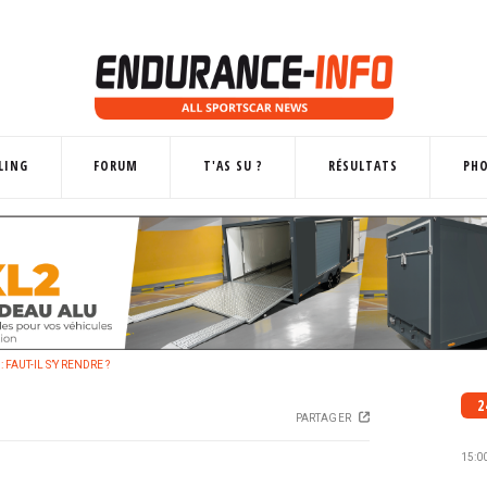
LING
FORUM
T'AS SU ?
RÉSULTATS
PH
 FAUT-IL S’Y RENDRE ?
2
PARTAGER
15:0