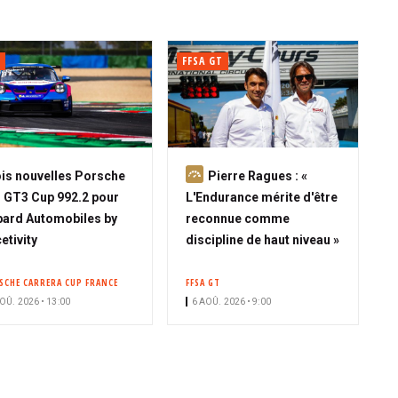
FFSA GT
A
is nouvelles Porsche
Pierre Ragues : «
b
 GT3 Cup 992.2 pour
L'Endurance mérite d'être
o
ard Automobiles by
reconnue comme
n
etivity
discipline de haut niveau »
n
é
SCHE CARRERA CUP FRANCE
FFSA GT
OÛ. 2026 • 13:00
6 AOÛ. 2026 • 9:00