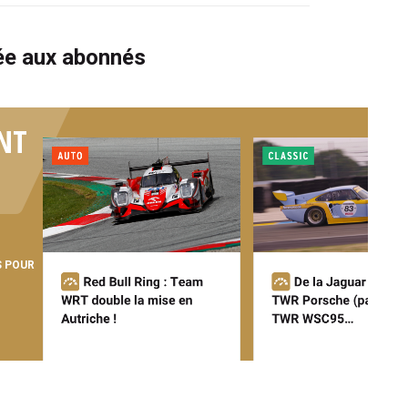
vée aux abonnés
NT
S POUR