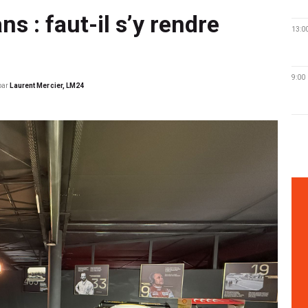
s : faut-il s’y rendre
13:0
9:00
par
Laurent Mercier, LM24