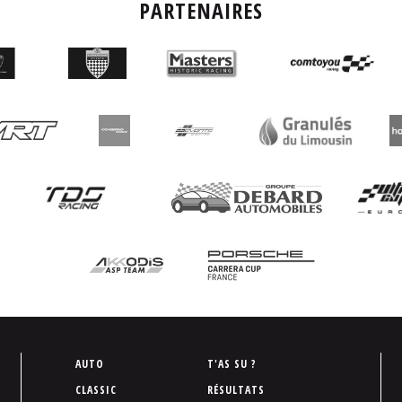
PARTENAIRES
P
AUTO
T'AS SU ?
i
CLASSIC
RÉSULTATS