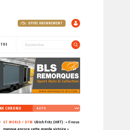
OFFRE ABONNEMENT
C
O
M
P
OTOS
T
E
4H CHRONO
GT WORLD / DTM
Ulrich Fritz (HRT) : « Il nous
0
manque encore cette grande victoire »