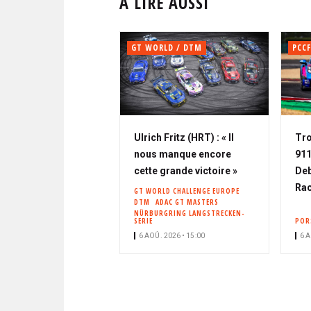
À LIRE AUSSI
GT WORLD / DTM
PCCF
Ulrich Fritz (HRT) : « Il
Tro
nous manque encore
911
cette grande victoire »
Deb
Rac
GT WORLD CHALLENGE EUROPE
DTM
ADAC GT MASTERS
NÜRBURGRING LANGSTRECKEN-
SERIE
POR
6 AOÛ. 2026 • 15:00
6 A