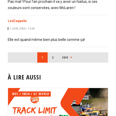
Pas mal ! Pour l'an prochain il va y avoir un hiatus, si ces
couleurs sont conservées, avec McLaren !
LedZeppelin
1 JUIN. 2026 • 13:03
Elle est quand même bien plus belle comme ça!
PAGINATION
PAGE COURANTE
1
PAGE
2
PAGE SUIVANTE
SUIV
À LIRE AUSSI
WEC / IMSA / GT WORLD