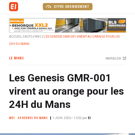
A
OFFRE ABONNEMENT
l
l
e
r
ACCUEIL
AUTO
WEC
LES GENESIS GMR-001 VIRENT AU ORANGE POUR LES
a
24H DU MANS
u
c
LE MANS
PARTAGER
o
n
Les Genesis GMR-001
t
e
virent au orange pour les
n
u
24H du Mans
p
r
WEC
24 HEURES DU MANS
1 JUIN. 2026 • 10:02
par
EI
i
n
c