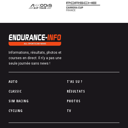
Informations, résultats, photos et
courses en direct. Il n'y a pas une
seule journée sans news !
P
AUTO
T'AS SU ?
i
CLASSIC
RÉSULTATS
e
SIM RACING
PHOTOS
d
d
CYCLING
TV
e
p