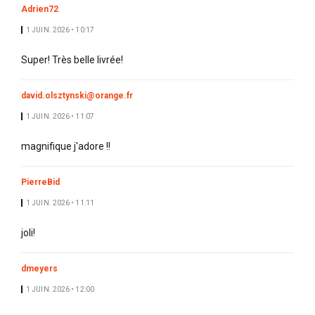
Adrien72
1 JUIN. 2026 • 10:17
Super! Très belle livrée!
david.olsztynski@orange.fr
1 JUIN. 2026 • 11:07
magnifique j'adore !!
PierreBid
1 JUIN. 2026 • 11:11
joli!
dmeyers
1 JUIN. 2026 • 12:00