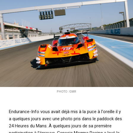
i
p
a
l
PHOTO : GMR
Endurance-Info vous avait déjà mis à la puce à l'oreille il y
a quelques jours avec une photo pris dans le paddock des
24 Heures du Mans. À quelques jours de sa première
participation à l'épreuve, Genesis Magma Racing a levé le