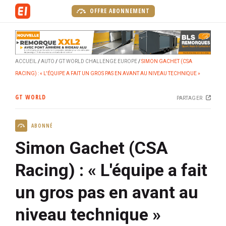
A
OFFRE ABONNEMENT
l
l
e
r
ACCUEIL
AUTO
GT WORLD CHALLENGE EUROPE
SIMON GACHET (CSA
a
RACING) : « L'ÉQUIPE A FAIT UN GROS PAS EN AVANT AU NIVEAU TECHNIQUE »
u
c
GT WORLD
PARTAGER
o
n
ABONNÉ
t
e
Simon Gachet (CSA
n
u
Racing) : « L'équipe a fait
p
un gros pas en avant au
r
i
niveau technique »
n
c