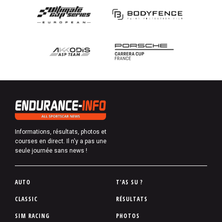
Informations, résultats, photos et
courses en direct. Il n'y a pas une
seule journée sans news !
P
AUTO
T'AS SU ?
i
CLASSIC
RÉSULTATS
e
SIM RACING
PHOTOS
d