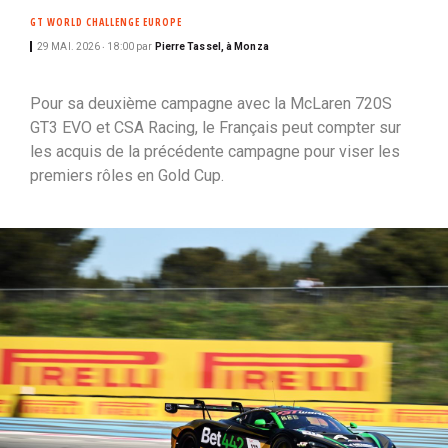
i
GT WORLD CHALLENGE EUROPE
p
29 MAI. 2026 ‧ 18:00
par
Pierre Tassel, à Monza
a
l
Pour sa deuxième campagne avec la McLaren 720S
GT3 EVO et CSA Racing, le Français peut compter sur
les acquis de la précédente campagne pour viser les
premiers rôles en Gold Cup.