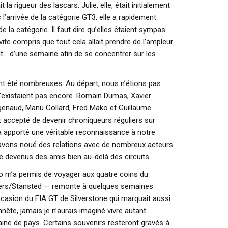
a rigueur des lascars. Julie, elle, était initialement
’arrivée de la catégorie GT3, elle a rapidement
e la catégorie. Il faut dire qu’elles étaient sympas
ite compris que tout cela allait prendre de l’ampleur
t... d’une semaine afin de se concentrer sur les
ont été nombreuses. Au départ, nous n’étions pas
’existaient pas encore. Romain Dumas, Xavier
genaud, Manu Collard, Fred Mako et Guillaume
accepté de devenir chroniqueurs réguliers sur
 apporté une véritable reconnaissance à notre
us avons noué des relations avec de nombreux acteurs
 devenus des amis bien au-delà des circuits.
fo m’a permis de voyager aux quatre coins du
iers/Stansted — remonte à quelques semaines
occasion du FIA GT de Silverstone qui marquait aussi
nête, jamais je n’aurais imaginé vivre autant
ine de pays. Certains souvenirs resteront gravés à