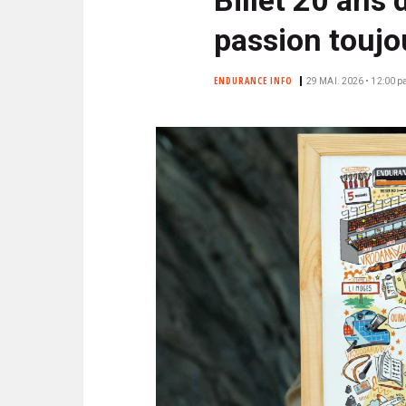
N
i
C
passion toujo
p
I
a
P
ENDURANCE INFO
29 MAI. 2026 • 12:00
p
l
A
L
E