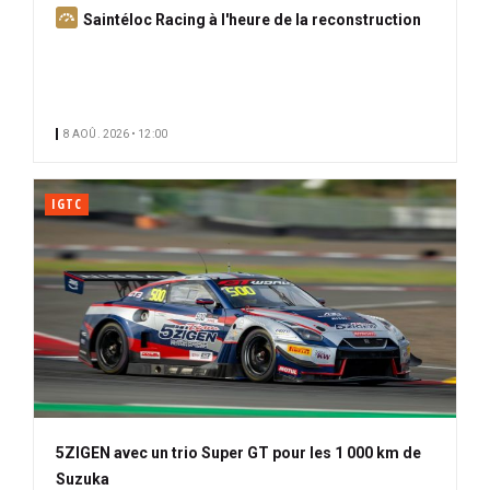
A
Saintéloc Racing à l'heure de la reconstruction
b
o
n
n
8 AOÛ. 2026 • 12:00
é
IGTC
5ZIGEN avec un trio Super GT pour les 1 000 km de
Suzuka