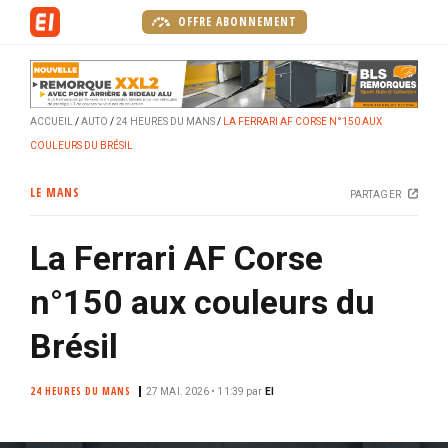
A
OFFRE ABONNEMENT
l
l
e
r
ACCUEIL
AUTO
24 HEURES DU MANS
LA FERRARI AF CORSE N°150 AUX
a
COULEURS DU BRÉSIL
u
c
LE MANS
PARTAGER
o
n
La Ferrari AF Corse
t
e
n°150 aux couleurs du
n
u
Brésil
p
r
24 HEURES DU MANS
27 MAI. 2026 • 11:39
par
EI
i
n
c