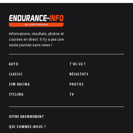
Informations, résultats, photos et
courses en direct. Il n'y a pas une
seule journée sans news !
P
AUTO
T'AS SU ?
i
CLASSIC
RÉSULTATS
e
SIM RACING
PHOTOS
d
d
CYCLING
TV
e
p
a
P
OFFRE ABONNEMENT
g
i
QUI SOMMES-NOUS ?
e
e