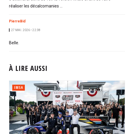
réaliser les décalcomanies …
PierreBid
27 MAI. 2026 • 22:38
Belle.
À LIRE AUSSI
IMSA