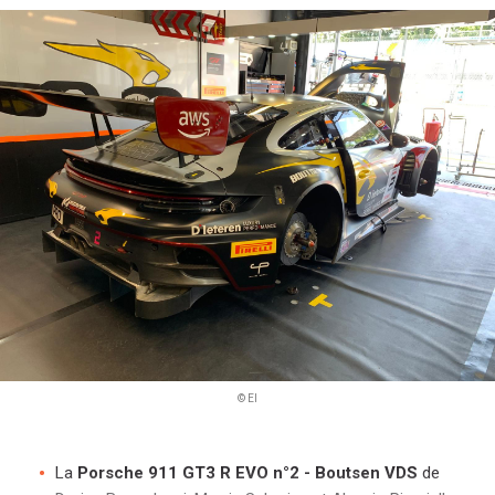
i
p
a
l
© EI
La
Porsche 911 GT3 R EVO n°2 - Boutsen VDS
de