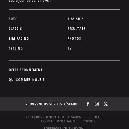
seule journée sans news !
P
AUTO
T'AS SU ?
i
CLASSIC
RÉSULTATS
e
SIM RACING
PHOTOS
d
d
CYCLING
TV
e
p
a
P
OFFRE ABONNEMENT
g
i
QUI SOMMES-NOUS ?
e
e
d
d
SUIVEZ-NOUS SUR LES RÉSEAUX
e
p
a
S
CONDITIONS GÉNÉRALES D'UTILISATION
CONTACT
O
LES MENTIONS LÉGALES
COOKIES
g
U
ENDURANCE-INFO 2006-2026