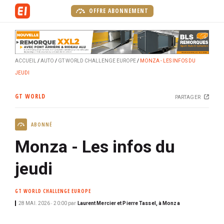
A
OFFRE ABONNEMENT
l
l
e
r
ACCUEIL
AUTO
GT WORLD CHALLENGE EUROPE
MONZA - LES INFOS DU
a
JEUDI
u
c
GT WORLD
PARTAGER
o
n
ABONNÉ
t
e
Monza - Les infos du
n
u
jeudi
p
r
GT WORLD CHALLENGE EUROPE
i
28 MAI. 2026 ‧ 20:00
par
Laurent Mercier et Pierre Tassel, à Monza
n
c