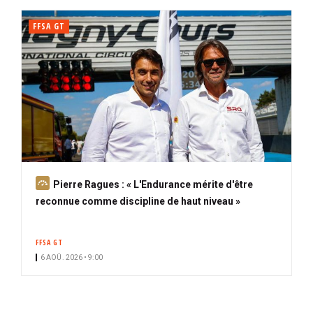
FFSA GT
A
Pierre Ragues : « L'Endurance mérite d'être
b
reconnue comme discipline de haut niveau »
o
n
FFSA GT
n
6 AOÛ. 2026 • 9:00
é