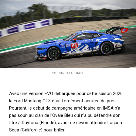
i
p
a
l
© COURTESY OF IMSA
Avec une version EVO débarquée pour cette saison 2026,
la Ford Mustang GT3 était forcément scrutée de près.
Pourtant, le début de campagne américaine en IMSA n'a
pas souri au clan de l'Ovale Bleu qui n'a pu défendre son
titre à Daytona (Floride), avant de devoir attendre Laguna
Seca (Californie) pour briller.