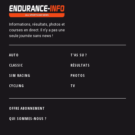
Informations, résultats, photos et
courses en direct. Il n'y a pas une
seule journée sans news !
P
AUTO
T'AS SU ?
i
CLASSIC
RÉSULTATS
e
SIM RACING
PHOTOS
d
d
CYCLING
TV
e
p
a
P
OFFRE ABONNEMENT
g
i
QUI SOMMES-NOUS ?
e
e
d