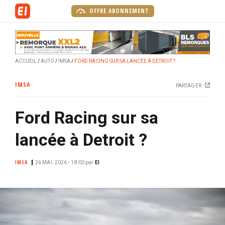
A
OFFRE ABONNEMENT
l
l
e
r
ACCUEIL
AUTO
IMSA
FORD RACING SUR SA LANCÉE À DETROIT ?
a
u
IMSA
PARTAGER
c
o
Ford Racing sur sa
n
t
lancée à Detroit ?
e
n
IMSA
u
26 MAI. 2026 • 18:00
par
EI
p
r
i
n
c