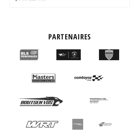
é
PARTENAIRES