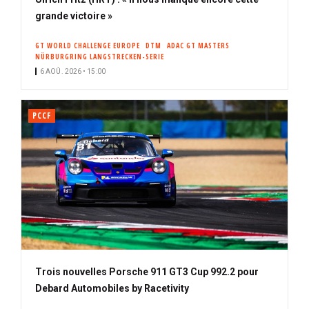
grande victoire »
GT WORLD CHALLENGE EUROPE
DTM
ADAC GT MASTERS
NÜRBURGRING LANGSTRECKEN-SERIE
6 AOÛ. 2026 • 15:00
PCCF
Trois nouvelles Porsche 911 GT3 Cup 992.2 pour
Debard Automobiles by Racetivity