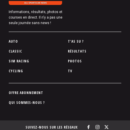
Informations, résultats, photos et
courses en direct. Il n'y a pas une
seule journée sans news !
P
AUTO
T'AS SU ?
i
CLASSIC
RÉSULTATS
e
SIM RACING
PHOTOS
d
d
CYCLING
TV
e
p
a
P
OFFRE ABONNEMENT
g
i
QUI SOMMES-NOUS ?
e
e
d
d
SUIVEZ-NOUS SUR LES RÉSEAUX
e