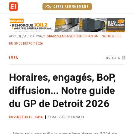
A
OFFRE ABONNEMENT
l
l
e
r
ACCUEIL
AUTO
IMSA
HORAIRES, ENGAGÉS, BOP, DIFFUSION... NOTRE GUIDE
a
DU GP DE DETROIT 2026
u
c
IMSA
PARTAGER
o
n
Horaires, engagés, BoP,
t
e
diffusion... Notre guide
n
u
du GP de Detroit 2026
p
r
DOSSIERS AUTO
IMSA
29 MAI. 2026 • 8:00
par
EI
i
n
c