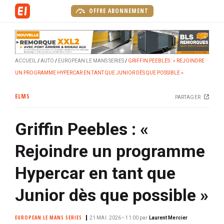
A
OFFRE ABONNEMENT
l
l
e
r
ACCUEIL
AUTO
EUROPEAN LE MANS SERIES
GRIFFIN PEEBLES : « REJOINDRE
a
UN PROGRAMME HYPERCAR EN TANT QUE JUNIOR DÈS QUE POSSIBLE »
u
c
ELMS
PARTAGER
o
n
Griffin Peebles : «
t
e
Rejoindre un programme
n
u
Hypercar en tant que
p
r
Junior dès que possible »
i
n
EUROPEAN LE MANS SERIES
21 MAI. 2026 • 11:00
par
Laurent Mercier
c