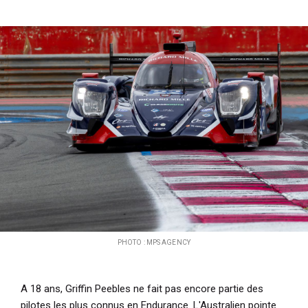
i
p
a
l
PHOTO : MPS AGENCY
A 18 ans, Griffin Peebles ne fait pas encore partie des
pilotes les plus connus en Endurance. L'Australien pointe