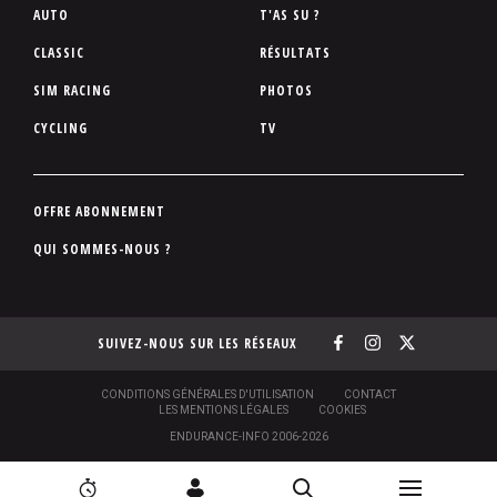
P
AUTO
T'AS SU ?
i
CLASSIC
RÉSULTATS
e
SIM RACING
PHOTOS
d
d
CYCLING
TV
e
p
a
P
OFFRE ABONNEMENT
g
i
QUI SOMMES-NOUS ?
e
e
d
d
SUIVEZ-NOUS SUR LES RÉSEAUX
e
p
a
S
CONDITIONS GÉNÉRALES D'UTILISATION
CONTACT
O
LES MENTIONS LÉGALES
COOKIES
g
U
ENDURANCE-INFO 2006-2026
S
e
-
P
N
N
[
2
C
R
I