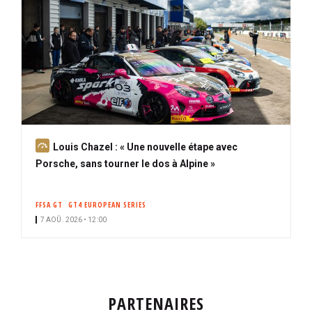
A
Louis Chazel : « Une nouvelle étape avec
b
Porsche, sans tourner le dos à Alpine »
o
n
FFSA GT
GT4 EUROPEAN SERIES
n
7 AOÛ. 2026 • 12:00
é
PARTENAIRES