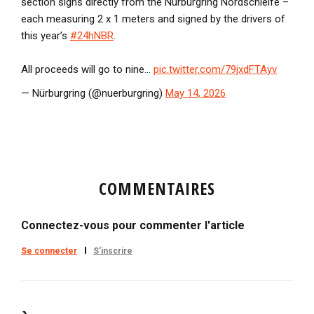
section signs directly from the Nürburgring Nordschleife –
each measuring 2 x 1 meters and signed by the drivers of
this year’s
#24hNBR
.
All proceeds will go to nine…
pic.twitter.com/79jxdFTAyv
— Nürburgring (@nuerburgring)
May 14, 2026
COMMENTAIRES
Connectez-vous pour commenter l'article
Se connecter
S'inscrire