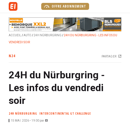
A
OFFRE ABONNEMENT
l
l
e
r
ACCUEIL
AUTO
24H NÜRBURGRING
24H DU NÜRBURGRING - LES INFOS DU
a
VENDREDI SOIR
u
c
N24
PARTAGER
o
n
24H du Nürburgring -
t
e
Les infos du vendredi
n
u
soir
p
r
24H NÜRBURGRING
INTERCONTINENTAL GT CHALLENGE
i
15 MAI. 2026 • 19:00
par
EI
n
c