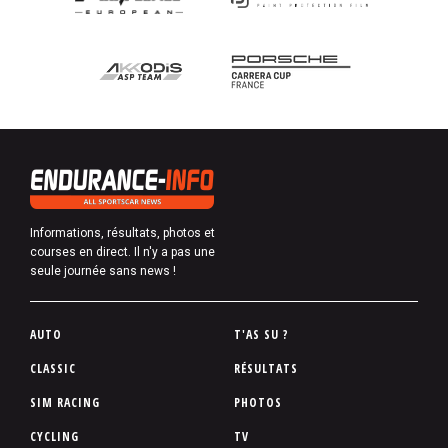
Informations, résultats, photos et
courses en direct. Il n'y a pas une
seule journée sans news !
P
AUTO
T'AS SU ?
i
CLASSIC
RÉSULTATS
e
SIM RACING
PHOTOS
d
d
CYCLING
TV