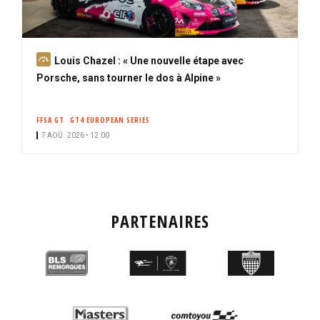
A
Louis Chazel : « Une nouvelle étape avec
b
Porsche, sans tourner le dos à Alpine »
o
n
FFSA GT
GT4 EUROPEAN SERIES
n
7 AOÛ. 2026 • 12:00
é
PARTENAIRES