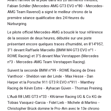
Avant l'arrivée de la pluie dans les 20 dernières minutes,
Fabian Schiller (Mercedes-AMG GT3 EVO n°80 - Mercedes-
AMG Team Ravenol) a signé le meilleur chrono de la
première séance qualificative des 24 Heures du
Nürburgring.
Le pilote officiel Mercedes-AMG a bouclé le tour référence
de la session de deux heures, débutée sur une piste
présentant encore quelques traces d'humidité, en 8'14"957,
3"1 devant Raffaele Marciello (BMW M4 GT3 EVO n°1 -
ROWE Racing) et 3"5 devant Max Verstappen (Mercedes
n°3 - Mercedes-AMG Team Verstappen Racing).
Suivent la seconde BMW n°99 - ROWE Racing de Dries
Vanthoor - Sheldon van der Linde - Max Hesse - Dan
Harper et la Porsche 911 GT3 R EVO n°911 - Manthey
Racing de Kévin Estre - Ayhacan Güven - Thomas Preining.
L'Audi R8 LMS GT3 n°33 - KKrämer Racing UG & Co KG de
Tobias Vasquez-Garcia - Fidel Lieb - Michele di Martino -
Christopher Brück domine le Pro-Am avec le 13e chrono