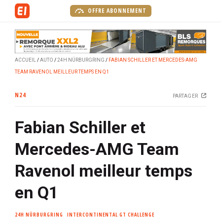
A
OFFRE ABONNEMENT
l
l
e
r
ACCUEIL
AUTO
24H NÜRBURGRING
FABIAN SCHILLER ET MERCEDES-AMG
a
TEAM RAVENOL MEILLEUR TEMPS EN Q1
u
c
N24
PARTAGER
o
n
Fabian Schiller et
t
e
Mercedes-AMG Team
n
u
Ravenol meilleur temps
p
r
en Q1
i
n
24H NÜRBURGRING
INTERCONTINENTAL GT CHALLENGE
c