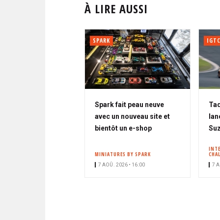
À LIRE AUSSI
SPARK
IGT
Spark fait peau neuve
Tad
avec un nouveau site et
lan
bientôt un e-shop
Su
INT
MINIATURES BY SPARK
CHA
7 AOÛ. 2026 • 16:00
7 A