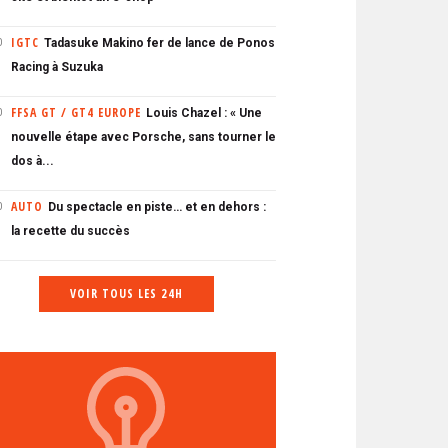
IGTC
Tadasuke Makino fer de lance de Ponos
0
Racing à Suzuka
FFSA GT / GT4 EUROPE
Louis Chazel : « Une
0
nouvelle étape avec Porsche, sans tourner le
dos à...
AUTO
Du spectacle en piste… et en dehors :
0
la recette du succès
VOIR TOUS LES 24H