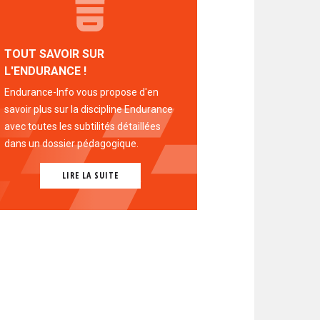
TOUT SAVOIR SUR
L'ENDURANCE !
Endurance-Info vous propose d'en
savoir plus sur la discipline Endurance
avec toutes les subtilités détaillées
dans un dossier pédagogique.
LIRE LA SUITE