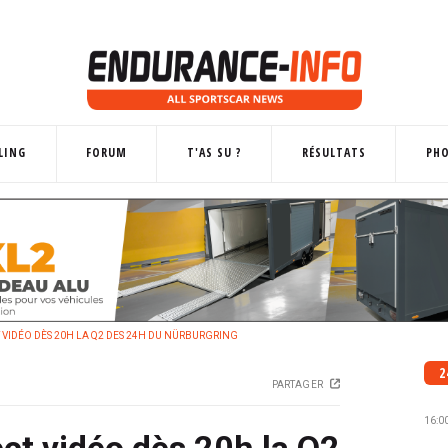
LING
FORUM
T'AS SU ?
RÉSULTATS
PH
T VIDÉO DÈS 20H LA Q2 DES 24H DU NÜRBURGRING
2
PARTAGER
16:0
ect vidéo dès 20h la Q2