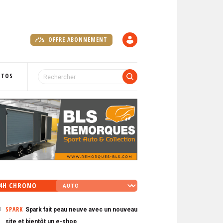
OFFRE ABONNEMENT
C
O
M
P
OTOS
T
E
4H CHRONO
SPARK
Spark fait peau neuve avec un nouveau
0
site et bientôt un e-shop