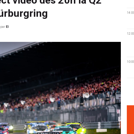
ürburgring
14:0
par
EI
12:0
10:0