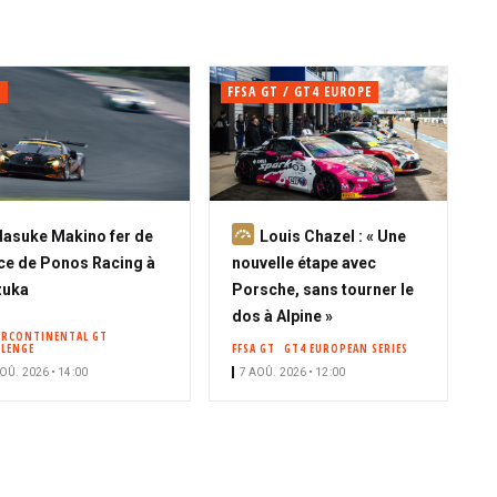
C
FFSA GT / GT4 EUROPE
A
asuke Makino fer de
Louis Chazel : « Une
b
ce de Ponos Racing à
nouvelle étape avec
o
zuka
Porsche, sans tourner le
n
dos à Alpine »
ERCONTINENTAL GT
n
LLENGE
FFSA GT
GT4 EUROPEAN SERIES
é
OÛ. 2026 • 14:00
7 AOÛ. 2026 • 12:00