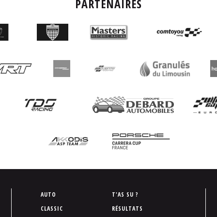
PARTENAIRES
P
AUTO
T'AS SU ?
i
CLASSIC
RÉSULTATS