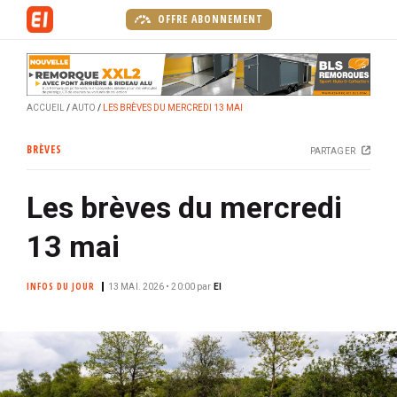
A
OFFRE ABONNEMENT
l
l
e
r
ACCUEIL
AUTO
LES BRÈVES DU MERCREDI 13 MAI
a
u
BRÈVES
PARTAGER
c
o
Les brèves du mercredi
n
t
13 mai
e
n
INFOS DU JOUR
u
13 MAI. 2026 • 20:00
par
EI
p
r
i
n
c