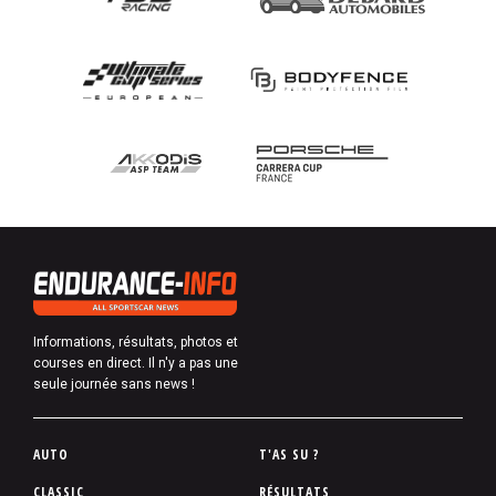
Informations, résultats, photos et
courses en direct. Il n'y a pas une
seule journée sans news !
P
AUTO
T'AS SU ?
i
CLASSIC
RÉSULTATS