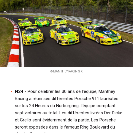
i
p
a
l
© MANTHEY RACING X
N24
- Pour célébrer les 30 ans de l'équipe, Manthey
Racing a réuni ses différentes Porsche 911 lauréates
sur les 24 Heures du Nürburgring, l'équipe comptant
sept victoires au total. Les différentes livrées
Der Dicke
et Grello sont évidemment de la partie. Les Porsche
seront exposées dans le fameux Ring Boulevard du