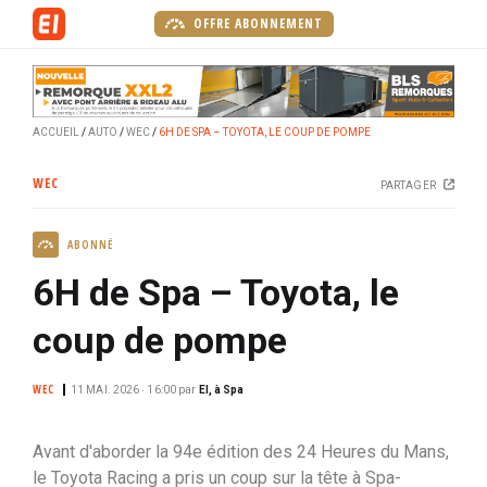
A
OFFRE ABONNEMENT
l
l
e
r
ACCUEIL
AUTO
WEC
6H DE SPA – TOYOTA, LE COUP DE POMPE
a
u
WEC
PARTAGER
c
o
ABONNÉ
n
t
6H de Spa – Toyota, le
e
n
coup de pompe
u
p
WEC
11 MAI. 2026 ‧ 16:00
par
EI, à Spa
r
i
Avant d'aborder la 94e édition des 24 Heures du Mans,
n
le Toyota Racing a pris un coup sur la tête à Spa-
c