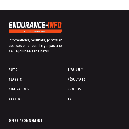
Informations, résultats, photos et
courses en direct. Il n'y a pas une
seule journée sans news !
P
AUTO
T'AS SU ?
i
CLASSIC
RÉSULTATS
e
SIM RACING
PHOTOS
d
d
CYCLING
TV
e
p
a
P
OFFRE ABONNEMENT
g
i