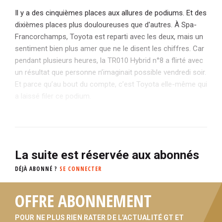
Il y a des cinquièmes places aux allures de podiums. Et des
dixièmes places plus douloureuses que d'autres. À Spa-
Francorchamps, Toyota est reparti avec les deux, mais un
sentiment bien plus amer que ne le disent les chiffres. Car
pendant plusieurs heures, la TR010 Hybrid n°8 a flirté avec
un résultat que personne n’imaginait possible vendredi soir.
Et parce qu’au bout du compte, c’est Toyota elle-même qui
a laissé filer ce podium.
La suite est réservée aux abonnés
DÉJÀ ABONNÉ ?
SE CONNECTER
OFFRE ABONNEMENT
POUR NE PLUS RIEN RATER DE L'ACTUALITÉ GT ET