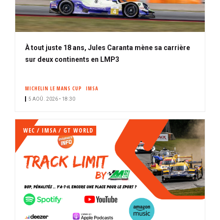
À tout juste 18 ans, Jules Caranta mène sa carrière
sur deux continents en LMP3
MICHELIN LE MANS CUP
IMSA
5 AOÛ. 2026 • 18:30
WEC / IMSA / GT WORLD