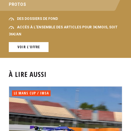
PROTOS
DES DOSSIERS DE FOND
ACCÈS À L'ENSEMBLE DES ARTICLES POUR 3€/MOIS, SOIT
36€/AN
VOIR L'OFFRE
À LIRE AUSSI
LE MANS CUP / IMSA