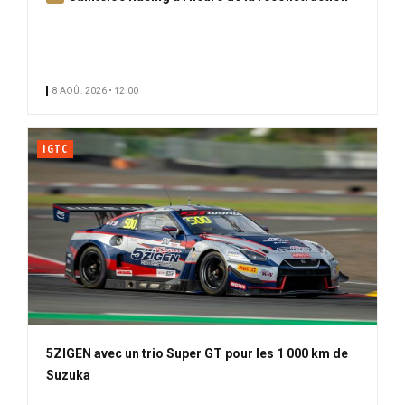
b
o
n
n
8 AOÛ. 2026 • 12:00
é
IGTC
5ZIGEN avec un trio Super GT pour les 1 000 km de
Suzuka