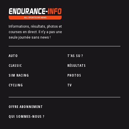
Informations, résultats, photos et
courses en direct. Il n'y a pas une
seule journée sans news !
P
AUTO
T'AS SU ?
i
CLASSIC
RÉSULTATS
e
SIM RACING
PHOTOS
d
d
CYCLING
TV
e
p
a
P
OFFRE ABONNEMENT
g
i
QUI SOMMES-NOUS ?
e
e
d