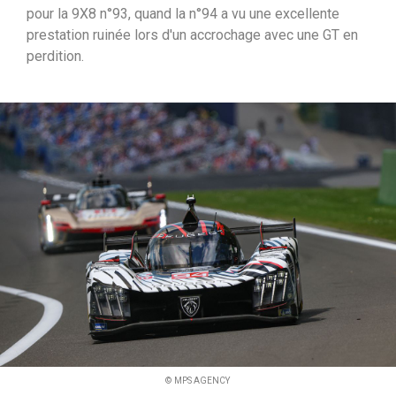
pour la 9X8 n°93, quand la n°94 a vu une excellente
i
prestation ruinée lors d'un accrochage avec une GT en
p
perdition.
a
l
© MPS AGENCY