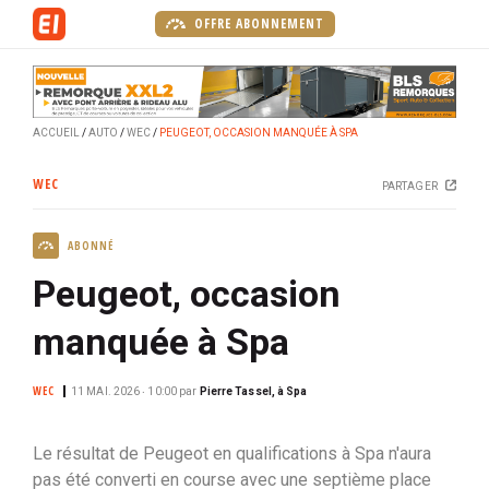
A
OFFRE ABONNEMENT
l
l
e
r
ACCUEIL
AUTO
WEC
PEUGEOT, OCCASION MANQUÉE À SPA
a
u
WEC
PARTAGER
c
o
ABONNÉ
n
t
Peugeot, occasion
e
n
manquée à Spa
u
p
WEC
11 MAI. 2026 ‧ 10:00
par
Pierre Tassel, à Spa
r
i
Le résultat de Peugeot en qualifications à Spa n'aura
n
pas été converti en course avec une septième place
c