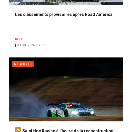
Les classements provisoires après Road America
IMSA
8 AOÛ. 2026 • 14:00
GT WORLD
A
Saintéloc Racing à l'heure de la reconstruction