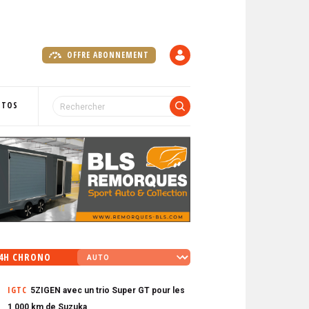
OFFRE ABONNEMENT
C
O
M
P
OTOS
T
E
4H CHRONO
IGTC
5ZIGEN avec un trio Super GT pour les
1 000 km de Suzuka