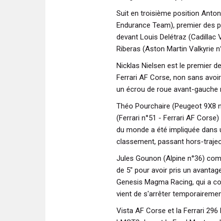
Suit en troisième position Anton
Endurance Team), premier des pilo
devant Louis Delétraz (Cadillac 
Riberas (Aston Martin Valkyrie 
Nicklas Nielsen est le premier de
Ferrari AF Corse, non sans avoi
un écrou de roue avant-gauche r
Théo Pourchaire (Peugeot 9X8 n
(Ferrari n°51 - Ferrari AF Cors
du monde a été impliquée dans u
classement, passant hors-traje
Jules Gounon (Alpine n°36) comp
de 5" pour avoir pris un avanta
Genesis Magma Racing, qui a con
vient de s'arrêter temporairem
Vista AF Corse et la Ferrari 2