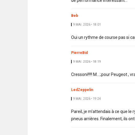
de performance intéressant...
Beb
9 MAI. 2026 • 18:01
Oui un rythme de course pas si ca
PierreBid
9 MAI. 2026 • 18:19
Cressoni!!!!! M....;pour Peugeot , v
LedZeppelin
9 MAI. 2026 • 19:24
Pareil, je m'attendais à ce que le
pneus arrières. Finalement, ils ont