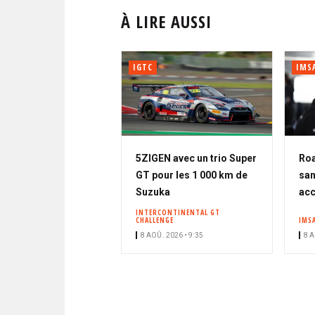
À LIRE AUSSI
IGTC
IMS
5ZIGEN avec un trio Super
Roa
GT pour les 1 000 km de
san
Suzuka
acc
INTERCONTINENTAL GT
CHALLENGE
IMS
8 AOÛ. 2026 • 9:35
8 A