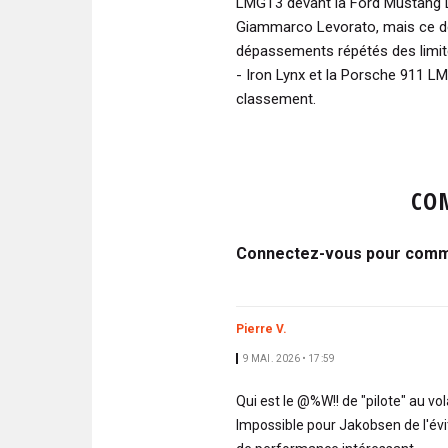
LMGT3 devant la Ford Mustang 
Giammarco Levorato, mais ce de
dépassements répétés des limi
- Iron Lynx et la Porsche 911 
classement.
CO
Connectez-vous pour comme
Pierre V.
9 MAI. 2026 • 17:59
Qui est le @%W!! de "pilote" au v
Impossible pour Jakobsen de l'évi