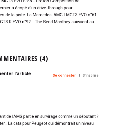
LMGT3 EVO n°88 - Proton Competition de
rnier a écopé d'un drive-through pour
tes de la piste. La Mercedes-AMG LMGT3 EVO n°61
LMGT3 R EVO n°92 - The Bend Manthey suivaient au
MMENTAIRES (4)
nter l'article
Se connecter
S'inscrire
olant de l'AMG partie en survirage comme un débutant ?
ter... La cata pour Peugeot qui démontrait un niveau