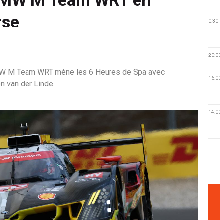
rse
0:30
20:0
BMW M Team WRT mène les 6 Heures de Spa avec
16:0
n van der Linde.
14:0