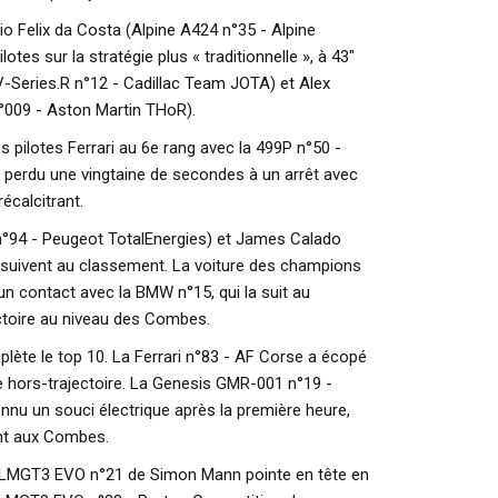
io Felix da Costa (Alpine A424 n°35 - Alpine
tes sur la stratégie plus « traditionnelle », à 43"
V-Series.R n°12 - Cadillac Team JOTA) et Alex
n°009 - Aston Martin THoR).
s pilotes Ferrari au 6e rang avec la 499P n°50 -
r perdu une vingtaine de secondes à un arrêt avec
écalcitrant.
°94 - Peugeot TotalEnergies) et James Calado
e) suivent au classement. La voiture des champions
n contact avec la BMW n°15, qui la suit au
ctoire au niveau des Combes.
lète le top 10. La Ferrari n°83 - AF Corse a écopé
ge hors-trajectoire. La Genesis GMR-001 n°19 -
nu un souci électrique après la première heure,
ent aux Combes.
96 LMGT3 EVO n°21 de Simon Mann pointe en tête en