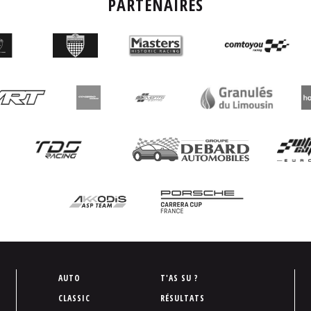
PARTENAIRES
P
AUTO
T'AS SU ?
i
CLASSIC
RÉSULTATS