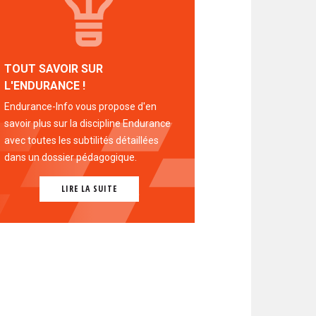
TOUT SAVOIR SUR
L'ENDURANCE !
Endurance-Info vous propose d'en
savoir plus sur la discipline Endurance
avec toutes les subtilités détaillées
dans un dossier pédagogique.
LIRE LA SUITE