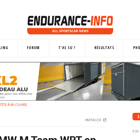
LING
FORUM
T'AS SU ?
RÉSULTATS
PH
 TÊTE À MI-COURSE
2
PARTAGER
9:35
 BMW M Team WRT en