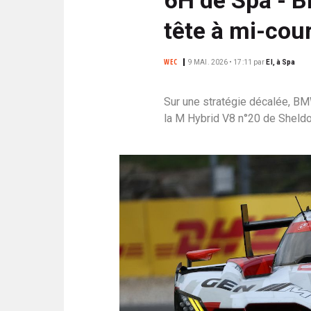
N
i
C
tête à mi-cou
p
I
a
P
WEC
9 MAI. 2026 • 17:11
par
EI, à Spa
l
A
L
Sur une stratégie décalée, 
E
la M Hybrid V8 n°20 de Sheldo