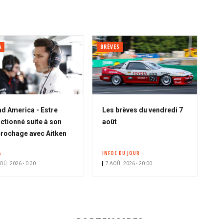
A
BRÈVES
d America - Estre
Les brèves du vendredi 7
ctionné suite à son
août
rochage avec Aitken
A
INFOS DU JOUR
OÛ. 2026 • 0:30
7 AOÛ. 2026 • 20:00