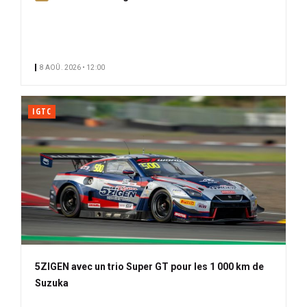
b
o
n
n
8 AOÛ. 2026 • 12:00
é
IGTC
5ZIGEN avec un trio Super GT pour les 1 000 km de
Suzuka