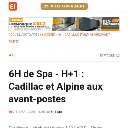
A
OFFRE ABONNEMENT
l
l
e
r
ACCUEIL
AUTO
WEC
6H DE SPA - H+1 : CADILLAC ET ALPINE AUX AVANT-
a
POSTES
u
c
WEC
PARTAGER
o
n
6H de Spa - H+1 :
t
e
Cadillac et Alpine aux
n
u
avant-postes
p
r
WEC
9 MAI. 2026 • 15:10
par
EI, à Spa
i
n
c