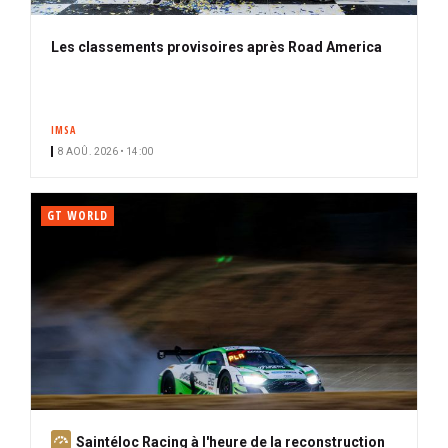
Les classements provisoires après Road America
IMSA
8 AOÛ. 2026 • 14:00
GT WORLD
A
Saintéloc Racing à l'heure de la reconstruction