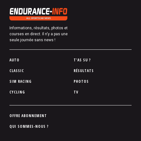
Informations, résultats, photos et
courses en direct. Il n'y a pas une
seule journée sans news !
P
AUTO
T'AS SU ?
i
CLASSIC
RÉSULTATS
e
SIM RACING
PHOTOS
d
d
CYCLING
TV
e
p
a
P
OFFRE ABONNEMENT
g
i
QUI SOMMES-NOUS ?
e
e
d