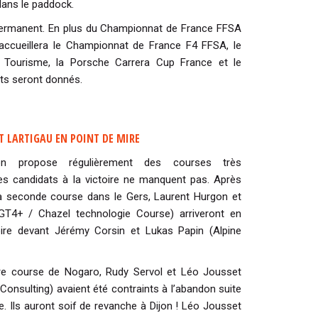
dans le paddock.
a permanent. En plus du Championnat de France FFSA
s accueillera le Championnat de France F4 FFSA, le
Tourisme, la Porsche Carrera Cup France et le
arts seront donnés.
 LARTIGAU EN POINT DE MIRE
on propose régulièrement des courses très
les candidats à la victoire ne manquent pas. Après
la seconde course dans le Gers, Laurent Hurgon et
GT4+ / Chazel technologie Course) arriveront en
ire devant Jérémy Corsin et Lukas Papin (Alpine
ère course de Nogaro, Rudy Servol et Léo Jousset
onsulting) avaient été contraints à l’abandon suite
e. Ils auront soif de revanche à Dijon ! Léo Jousset