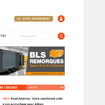
OFFRE ABONNEMENT
C
O
M
P
OTOS
T
E
4H CHRONO
IMSA
Road America - Estre sanctionné suite
à son accrochage avec Aitken