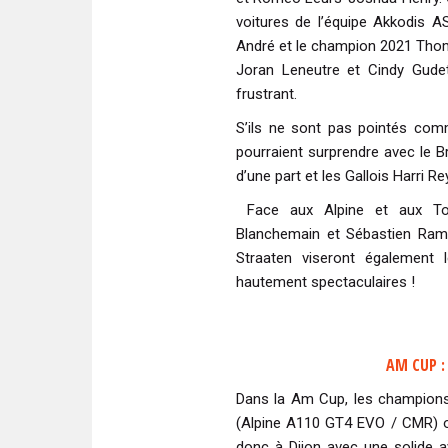
voitures de l’équipe Akkodis 
André et le champion 2021 Thoma
Joran Leneutre et Cindy Gudet
frustrant.
S’ils ne sont pas pointés comm
pourraient surprendre avec le B
d’une part et les Gallois Harri R
Face aux Alpine et aux Toy
Blanchemain et Sébastien Ram
Straaten viseront également 
hautement spectaculaires !
AM CUP :
Dans la Am Cup, les champion
(Alpine A110 GT4 EVO / CMR) on
donc à Dijon avec une solide a