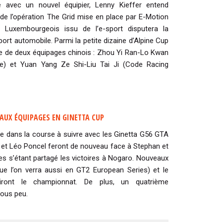
ipe avec un nouvel équipier, Lenny Kieffer entend
de l’opération The Grid mise en place par E-Motion
e Luxembourgeois issu de l’e-sport disputera la
ort automobile. Parmi la petite dizaine d’Alpine Cup
vée de deux équipages chinois : Zhou Yi Ran-Lo Kwan
se) et Yuan Yang Ze Shi-Liu Tai Ji (Code Racing
AUX ÉQUIPAGES EN GINETTA CUP
se dans la course à suivre avec les Ginetta G56 GTA
ie et Léo Poncel feront de nouveau face à Stephan et
es s’étant partagé les victoires à Nogaro. Nouveaux
que l’on verra aussi en GT2 European Series) et le
riront le championnat. De plus, un quatrième
sous peu.