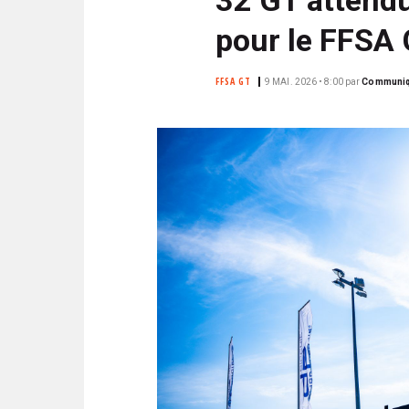
N
i
C
pour le FFSA
p
I
a
P
FFSA GT
9 MAI. 2026 • 8:00
par
Communiq
l
A
L
E