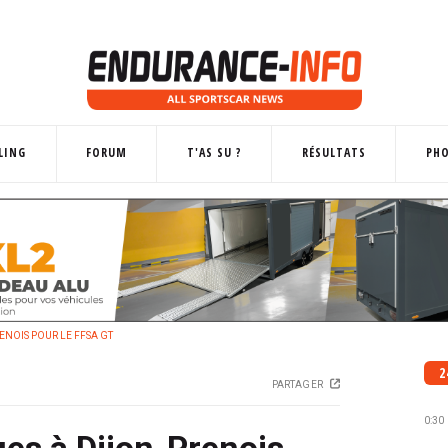
LING
FORUM
T'AS SU ?
RÉSULTATS
PH
ENOIS POUR LE FFSA GT
2
PARTAGER
0:30
es à Dijon-Prenois