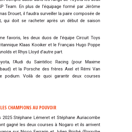
ASP Team. En plus de l’équipage formé par Jérôme
s Drouet, il faudra surveiller la paire composée de
, qui doit se racheter après un début de saison
e favoris, les deux duos de l’équipe Circuit Toys
ritannique Klaas Kooiker et le Français Hugo Poppe
eynolds et Rhys Lloyd d’autre part.
ota, l’Audi du Saintéloc Racing (pour Maxime
baud) et la Porsche des frères Axel et Rémi Van
le podium. Voilà de quoi garantir deux courses
 LES CHAMPIONS AU POUVOIR
s 2025 Stéphane Lémeret et Stéphane Auriacombe
t gagné les deux courses à Nogaro et ils arrivent
vance sur Nicco Ferrarin et Julien Briché (Porsche