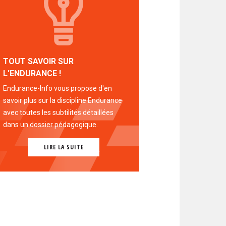
TOUT SAVOIR SUR
L'ENDURANCE !
Endurance-Info vous propose d'en
savoir plus sur la discipline Endurance
avec toutes les subtilités détaillées
dans un dossier pédagogique.
LIRE LA SUITE