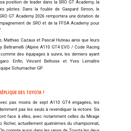
 sa position de leader dans la SRO GT Academy, la
es pilotes. Dans la foulée de Gaspard Simon, le
la SRO GT Academy 2026 remportera une dotation de
compagnement de SRO et de la FFSA Academy pour
7.
e, Mathias Cazaux et Pascal Huteau ainsi que leurs
iny Beltramelli (Alpine A110 GT4 EVO / Code Racing
 comme des équipages à suivre, les derniers ayant
ro. Enfin, Vincent Beltoise et Yves Lemaître
l’équipe Schumacher GP.
RÉPLIQUE DES TOYOTA ?
, avec pas moins de sept A110 GT4 engagées, les
demment pas les seuls à revendiquer la victoire. Six
nt face à elles, avec notamment celles du Mirage
o Richer, actuellement quatrièmes du championnat,
On compte aussi dans les rangs de Toyota les deux