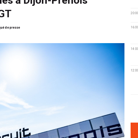
 GT
20:0
16:0
ué de presse
14:0
12:0