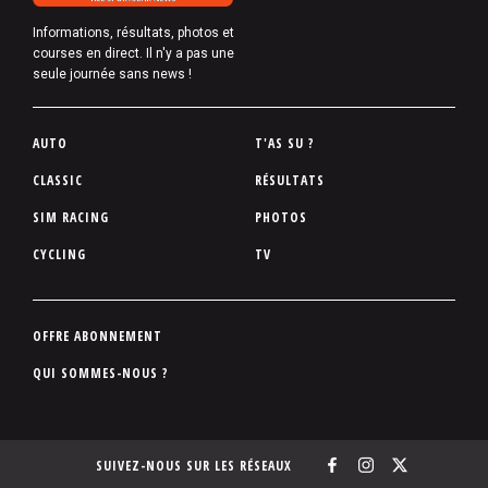
Informations, résultats, photos et
courses en direct. Il n'y a pas une
seule journée sans news !
P
AUTO
T'AS SU ?
i
CLASSIC
RÉSULTATS
e
SIM RACING
PHOTOS
d
d
CYCLING
TV
e
p
a
P
OFFRE ABONNEMENT
g
i
QUI SOMMES-NOUS ?
e
e
d
d
SUIVEZ-NOUS SUR LES RÉSEAUX
e