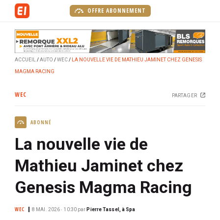
A
OFFRE ABONNEMENT
l
l
e
r
ACCUEIL
AUTO
WEC
LA NOUVELLE VIE DE MATHIEU JAMINET CHEZ GENESIS
a
MAGMA RACING
u
c
WEC
PARTAGER
o
n
ABONNÉ
t
e
La nouvelle vie de
n
u
Mathieu Jaminet chez
p
Genesis Magma Racing
r
i
n
WEC
8 MAI. 2026 ‧ 10:30
par
Pierre Tassel, à Spa
c