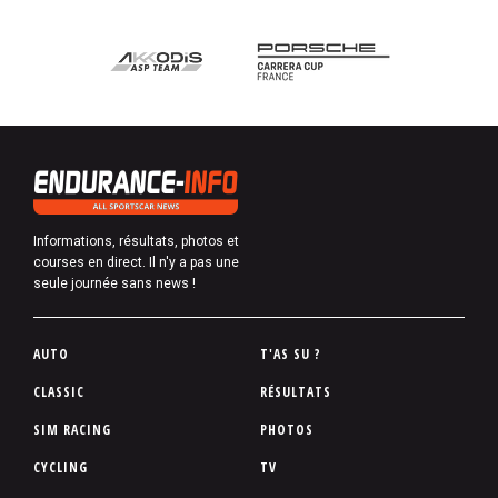
Informations, résultats, photos et
courses en direct. Il n'y a pas une
seule journée sans news !
P
AUTO
T'AS SU ?
i
CLASSIC
RÉSULTATS
e
SIM RACING
PHOTOS
d
d
CYCLING
TV
e