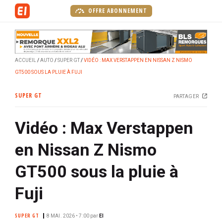
A
OFFRE ABONNEMENT
l
l
e
r
ACCUEIL
AUTO
SUPER GT
VIDÉO : MAX VERSTAPPEN EN NISSAN Z NISMO
a
GT500 SOUS LA PLUIE À FUJI
u
c
SUPER GT
PARTAGER
o
n
Vidéo : Max Verstappen
t
e
en Nissan Z Nismo
n
u
GT500 sous la pluie à
p
r
Fuji
i
n
SUPER GT
8 MAI. 2026 • 7:00
par
EI
c