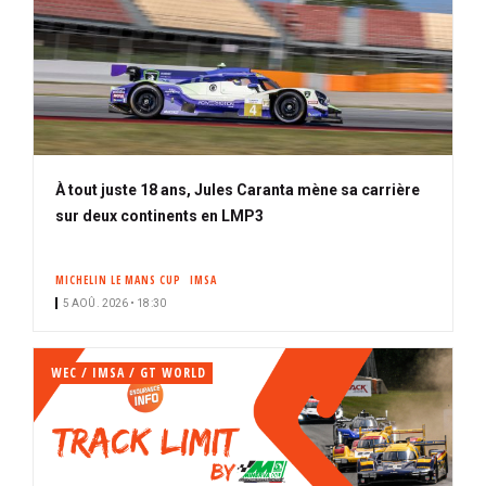
À tout juste 18 ans, Jules Caranta mène sa carrière
sur deux continents en LMP3
MICHELIN LE MANS CUP
IMSA
5 AOÛ. 2026 • 18:30
WEC / IMSA / GT WORLD