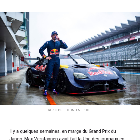
i
p
a
l
© RED BULL CONTENT POOL
Il y a quelques semaines, en marge du Grand Prix du
Japon, Max Verstappen avait fait la Une des journaux en