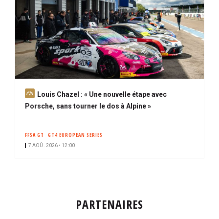
A
Louis Chazel : « Une nouvelle étape avec
b
Porsche, sans tourner le dos à Alpine »
o
n
FFSA GT
GT4 EUROPEAN SERIES
n
7 AOÛ. 2026 • 12:00
é
PARTENAIRES