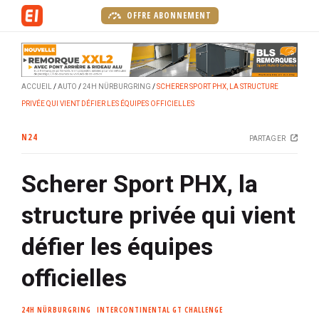
A
OFFRE ABONNEMENT
l
l
e
r
ACCUEIL
AUTO
24H NÜRBURGRING
SCHERER SPORT PHX, LA STRUCTURE
a
PRIVÉE QUI VIENT DÉFIER LES ÉQUIPES OFFICIELLES
u
c
N24
PARTAGER
o
n
Scherer Sport PHX, la
t
e
structure privée qui vient
n
u
défier les équipes
p
r
officielles
i
n
24H NÜRBURGRING
INTERCONTINENTAL GT CHALLENGE
c