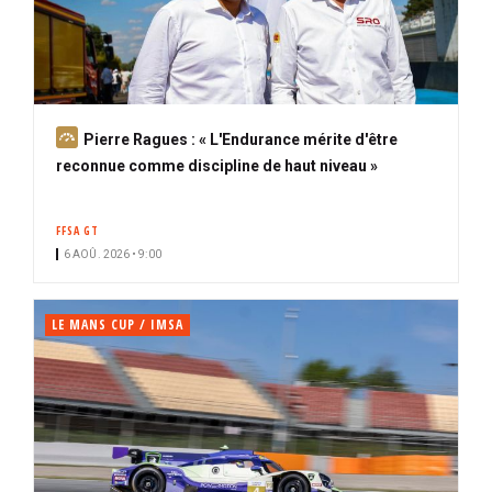
A
Pierre Ragues : « L'Endurance mérite d'être
b
reconnue comme discipline de haut niveau »
o
n
FFSA GT
n
6 AOÛ. 2026 • 9:00
é
LE MANS CUP / IMSA