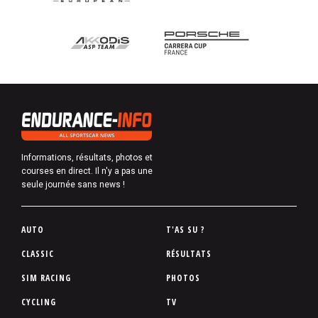
Informations, résultats, photos et
courses en direct. Il n'y a pas une
seule journée sans news !
P
AUTO
T'AS SU ?
i
CLASSIC
RÉSULTATS
e
SIM RACING
PHOTOS
d
d
CYCLING
TV
e