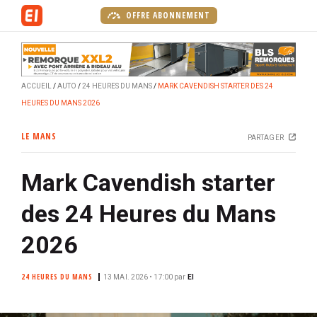
A
OFFRE ABONNEMENT
l
l
e
r
ACCUEIL
AUTO
24 HEURES DU MANS
MARK CAVENDISH STARTER DES 24
a
HEURES DU MANS 2026
u
c
LE MANS
PARTAGER
o
n
Mark Cavendish starter
t
e
des 24 Heures du Mans
n
u
2026
p
r
24 HEURES DU MANS
13 MAI. 2026 • 17:00
par
EI
i
n
c