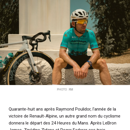
i
p
a
l
PHOTO : RM
Quarante-huit ans après
Raymond Poulidor
, l'année de la
victoire de Renault-Alpine, un autre grand nom du cyclisme
donnera le départ des
24 Heures du Mans
. Après
LeBron
James
,
Zinédine Zidane
et
Roger Federer
ces trois