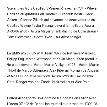
Suivent les trois Cadillac V-Series.R, avec la n°31 - Whelen
Cadillac du quatuor Earl Bamber - Frederik Vesti - Jack
Aitken - Connor Zilisch qui devance les deux voitures du
Cadillac Wayne Taylor Racing, devant la meilleure Acura
ARX-06 n°60 - Acura Meyer Shank Racing de Colin Braun -
Tom Blomqvist - Scott Dixon - AJ Allmendinger.
La BMW n°25 - BMW M Team WRT de Raffaele Marciello,
Philipp Eng, Marco Wittmann et Kevin Magnussen prend la
9e place devant l'Aston Martin Valkyrie n°23 - Aston Martin
THoR de Marco Sørensen, Alex Riberas, Roman de Angelis
et Ross Gunn et la seconde Acura n°93 de Kakunoshin
Ohta, Renger van der Zande, Nick Yelloly et Alex Palou.
United Autosports USA domine les débats en LMP2 avec
l'Oreca 07 n°2 de Benn Hanley, meilleur temps en 1'39"136,