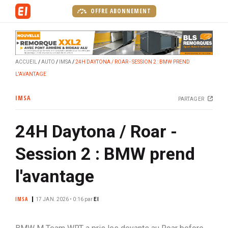
A
OFFRE ABONNEMENT
l
l
e
r
ACCUEIL
AUTO
IMSA
24H DAYTONA / ROAR - SESSION 2 : BMW PREND
a
L'AVANTAGE
u
c
IMSA
PARTAGER
o
n
24H Daytona / Roar -
t
e
Session 2 : BMW prend
n
u
l'avantage
p
r
IMSA
17 JAN. 2026 • 0:16
par
EI
i
n
c