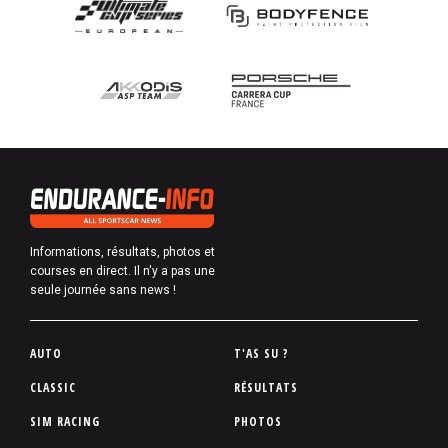
Informations, résultats, photos et
courses en direct. Il n'y a pas une
seule journée sans news !
P
AUTO
T'AS SU ?
i
CLASSIC
RÉSULTATS
e
SIM RACING
PHOTOS
d