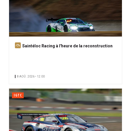
A
Saintéloc Racing à l'heure de la reconstruction
b
o
n
n
8 AOÛ. 2026 • 12:00
é
IGTC