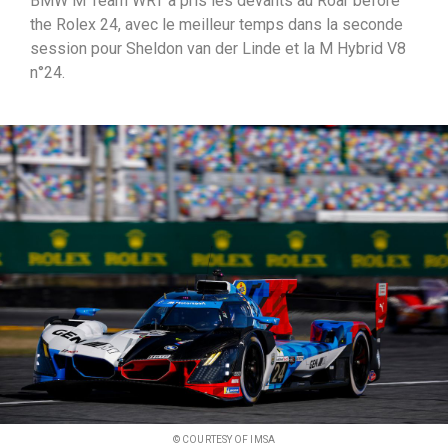
BMW M Team WRT a pris les devants au Roar before
i
the Rolex 24, avec le meilleur temps dans la seconde
p
session pour Sheldon van der Linde et la M Hybrid V8
a
n°24.
l
© COURTESY OF IMSA