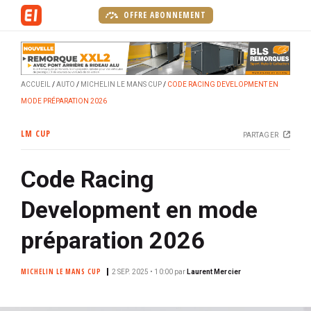
A
OFFRE ABONNEMENT
l
l
e
r
ACCUEIL
AUTO
MICHELIN LE MANS CUP
CODE RACING DEVELOPMENT EN
a
MODE PRÉPARATION 2026
u
c
LM CUP
PARTAGER
o
n
Code Racing
t
e
Development en mode
n
u
préparation 2026
p
r
MICHELIN LE MANS CUP
2 SEP. 2025 • 10:00
par
Laurent Mercier
i
n
c