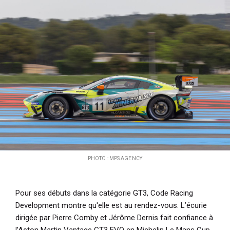
i
p
a
l
PHOTO : MPS AGENCY
Pour ses débuts dans la catégorie GT3, Code Racing
Development montre qu'elle est au rendez-vous. L’écurie
dirigée par Pierre Comby et Jérôme Dernis fait confiance à
l’Aston Martin Vantage GT3 EVO en Michelin Le Mans Cup.