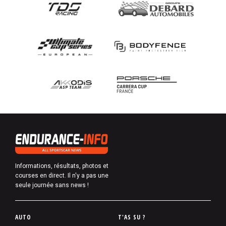
Informations, résultats, photos et
courses en direct. Il n'y a pas une
seule journée sans news !
P
AUTO
T'AS SU ?