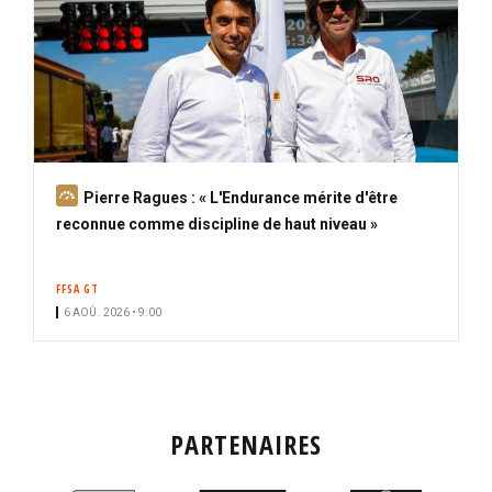
A
Pierre Ragues : « L'Endurance mérite d'être
b
reconnue comme discipline de haut niveau »
o
n
FFSA GT
n
6 AOÛ. 2026 • 9:00
é
PARTENAIRES