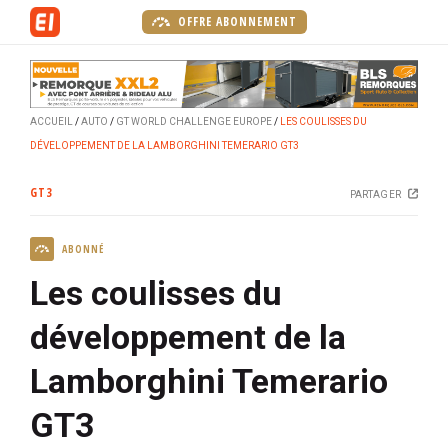
A
OFFRE ABONNEMENT
l
l
e
r
ACCUEIL
AUTO
GT WORLD CHALLENGE EUROPE
LES COULISSES DU
a
DÉVELOPPEMENT DE LA LAMBORGHINI TEMERARIO GT3
u
c
GT3
PARTAGER
o
n
ABONNÉ
t
e
Les coulisses du
n
u
développement de la
p
Lamborghini Temerario
r
i
GT3
n
c