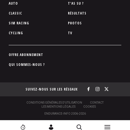
P
AUTO
T'AS SU ?
i
CLASSIC
RÉSULTATS
e
SIM RACING
PHOTOS
d
d
CYCLING
TV
e
p
a
P
OFFRE ABONNEMENT
g
i
QUI SOMMES-NOUS ?
e
e
d
d
SUIVEZ-NOUS SUR LES RÉSEAUX
e
p
a
S
CONDITIONS GÉNÉRALES D'UTILISATION
CONTACT
O
LES MENTIONS LÉGALES
COOKIES
g
U
ENDURANCE-INFO 2006-2026
S
e
-
P
N
N
[
2
C
R
I