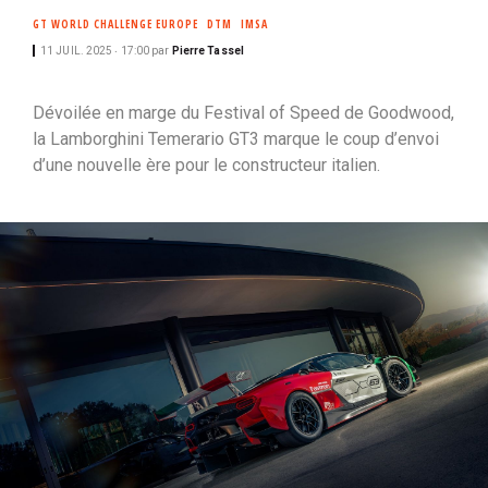
i
GT WORLD CHALLENGE EUROPE
DTM
IMSA
p
11 JUIL. 2025 ‧ 17:00
par
Pierre Tassel
a
l
Dévoilée en marge du Festival of Speed de Goodwood,
la Lamborghini Temerario GT3 marque le coup d’envoi
d’une nouvelle ère pour le constructeur italien.