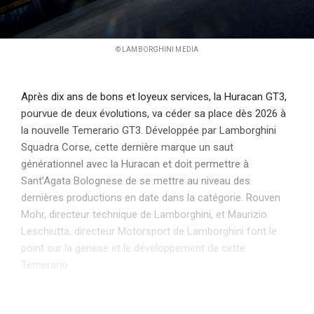
© LAMBORGHINI MEDIA
Après dix ans de bons et loyeux services, la Huracan GT3,
pourvue de deux évolutions, va céder sa place dès 2026 à
la nouvelle Temerario GT3. Développée par Lamborghini
Squadra Corse, cette dernière marque un saut
générationnel avec la Huracan et doit permettre à
Sant’Agata Bolognese de se mettre au niveau des
dernières productions en date dans la catégorie. Rouven
Mohr, directeur technique de Lamborghini, et Maurizio
Leschiutta, directeur Motorsport de Lamborghini font le
point sur la genèse et le développement de cette
Temerario.