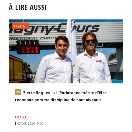
À LIRE AUSSI
FFSA GT
A
Pierre Ragues : « L'Endurance mérite d'être
b
reconnue comme discipline de haut niveau »
o
n
FFSA GT
n
6 AOÛ. 2026 • 9:00
é