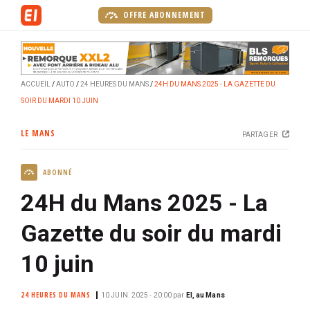
A
OFFRE ABONNEMENT
l
l
e
r
ACCUEIL
AUTO
24 HEURES DU MANS
24H DU MANS 2025 - LA GAZETTE DU
a
SOIR DU MARDI 10 JUIN
u
c
LE MANS
PARTAGER
o
n
ABONNÉ
t
e
24H du Mans 2025 - La
n
u
Gazette du soir du mardi
p
10 juin
r
i
n
24 HEURES DU MANS
10 JUIN. 2025 ‧ 20:00
par
EI, au Mans
c