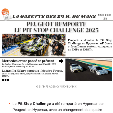
i
p
a
l
© EI / MPS AGENCY / IRON LYNX X
Le
Pit Stop Challenge
a été remporté en Hypercar par
Peugeot en Hypercar, avec un changement des quatre