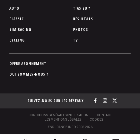
P
AUTO
T'AS SU ?
i
CLASSIC
RÉSULTATS
e
SIM RACING
PHOTOS
d
d
CYCLING
TV
e
p
a
P
OFFRE ABONNEMENT
g
i
QUI SOMMES-NOUS ?
e
e
d
d
SUIVEZ-NOUS SUR LES RÉSEAUX
e
p
a
S
CONDITIONS GÉNÉRALES D'UTILISATION
CONTACT
O
LES MENTIONS LÉGALES
COOKIES
g
U
ENDURANCE-INFO 2006-2026
S
e
-
N
P
N
[
2
C
R