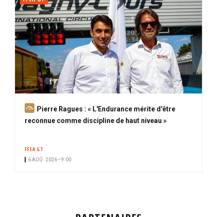
A
Pierre Ragues : « L'Endurance mérite d'être
b
reconnue comme discipline de haut niveau »
o
n
FFSA GT
n
6 AOÛ. 2026 • 9:00
é