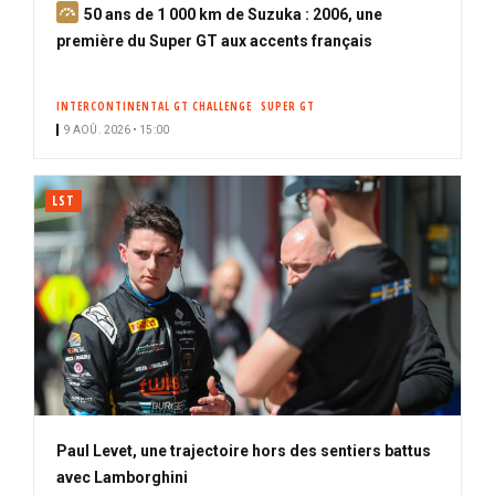
A
50 ans de 1 000 km de Suzuka : 2006, une
b
première du Super GT aux accents français
o
n
INTERCONTINENTAL GT CHALLENGE
SUPER GT
n
9 AOÛ. 2026 • 15:00
é
LST
Paul Levet, une trajectoire hors des sentiers battus
avec Lamborghini