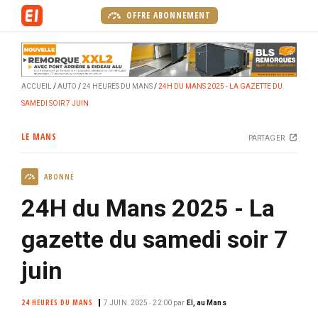
A
OFFRE ABONNEMENT
l
l
e
r
ACCUEIL
AUTO
24 HEURES DU MANS
24H DU MANS 2025 - LA GAZETTE DU
a
SAMEDI SOIR 7 JUIN
u
c
LE MANS
PARTAGER
o
n
ABONNÉ
t
e
24H du Mans 2025 - La
n
u
gazette du samedi soir 7
p
juin
r
i
n
24 HEURES DU MANS
7 JUIN. 2025 ‧ 22:00
par
EI, au Mans
c