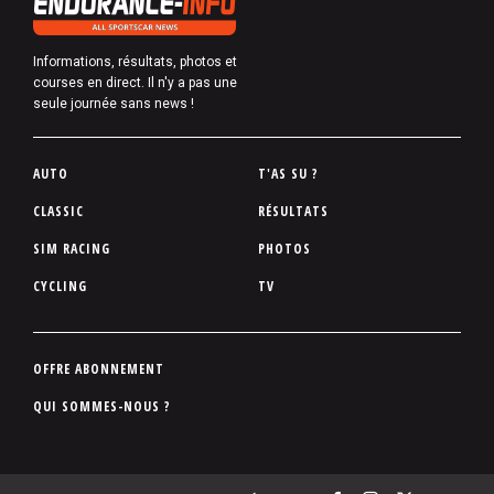
Informations, résultats, photos et
courses en direct. Il n'y a pas une
seule journée sans news !
P
AUTO
T'AS SU ?
i
CLASSIC
RÉSULTATS
e
SIM RACING
PHOTOS
d
d
CYCLING
TV
e
p
a
P
OFFRE ABONNEMENT
g
i
QUI SOMMES-NOUS ?
e
e
d
d