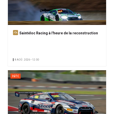
A
Saintéloc Racing à l'heure de la reconstruction
b
o
n
n
8 AOÛ. 2026 • 12:00
é
IGTC