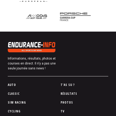
Informations, résultats, photos et
courses en direct. Il n'y a pas une
seule journée sans news !
P
AUTO
T'AS SU ?
i
CLASSIC
RÉSULTATS
e
SIM RACING
PHOTOS
d
d
CYCLING
TV
e