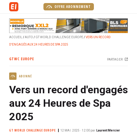
A
OFFRE ABONNEMENT
l
l
e
r
ACCUEIL
AUTO
GT WORLD CHALLENGE EUROPE
VERS UN RECORD
a
D'ENGAGÉS AUX 24 HEURES DE SPA 2025
u
c
GTWC EUROPE
PARTAGER
o
n
ABONNÉ
t
e
Vers un record d'engagés
n
u
aux 24 Heures de Spa
p
2025
r
i
n
GT WORLD CHALLENGE EUROPE
12 MAI. 2025 ‧ 12:00
par
Laurent Mercier
c