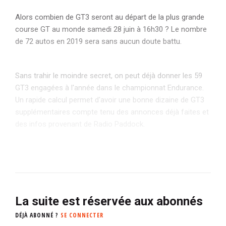
Alors combien de GT3 seront au départ de la plus grande
course GT au monde samedi 28 juin à 16h30 ? Le nombre
de 72 autos en 2019 sera sans aucun doute battu.
Sans trahir le moindre secret, on peut déjà donner les 59
GT3 engagées à l'année dans le championnat Endurance.
Un rapide calcul permet d'avoir une bonne dizaine de GT3
supplémentaires compte tenu des annonces déjà faites et
des infos provenant de Radio Paddock.
La suite est réservée aux abonnés
DÉJÀ ABONNÉ ?
SE CONNECTER