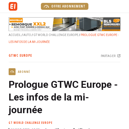
A
OFFRE ABONNEMENT
l
l
e
r
ACCUEIL
AUTO
GT WORLD CHALLENGE EUROPE
PROLOGUE GTWC EUROPE -
a
LES INFOS DE LA MI-JOURNÉE
u
c
GTWC EUROPE
PARTAGER
o
n
ABONNÉ
t
e
Prologue GTWC Europe -
n
u
Les infos de la mi-
p
journée
r
i
n
GT WORLD CHALLENGE EUROPE
c