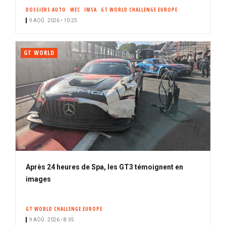
DOSSIERS AUTO
WEC
IMSA
GT WORLD CHALLENGE EUROPE
9 AOÛ. 2026 • 10:25
GT WORLD
Après 24 heures de Spa, les GT3 témoignent en
images
GT WORLD CHALLENGE EUROPE
9 AOÛ. 2026 • 8:35