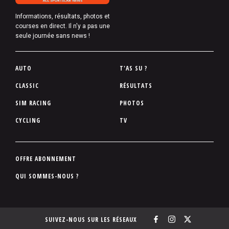
Informations, résultats, photos et
courses en direct. Il n'y a pas une
seule journée sans news !
P
AUTO
T'AS SU ?
i
CLASSIC
RÉSULTATS
e
SIM RACING
PHOTOS
d
d
CYCLING
TV
e
p
a
P
OFFRE ABONNEMENT
g
i
QUI SOMMES-NOUS ?
e
e
d
d
SUIVEZ-NOUS SUR LES RÉSEAUX
e