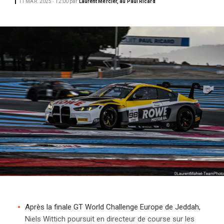
11 MAR. 2025 ‧ 12:00
par
Laurent Mercier, au Paul Ricard
i
p
a
l
Après la finale GT World Challenge Europe de Jeddah,
Niels Wittich poursuit en directeur de course sur les